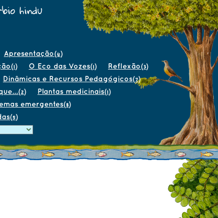
bio hindu
Apresentação
(4)
ção
O Eco das Vozes
Reflexão
(1)
(1)
(3)
Dinâmicas e Recursos Pedagógicos
(7)
ue...
Plantas medicinais
(2)
(1)
temas emergentes
(8)
das
(5)