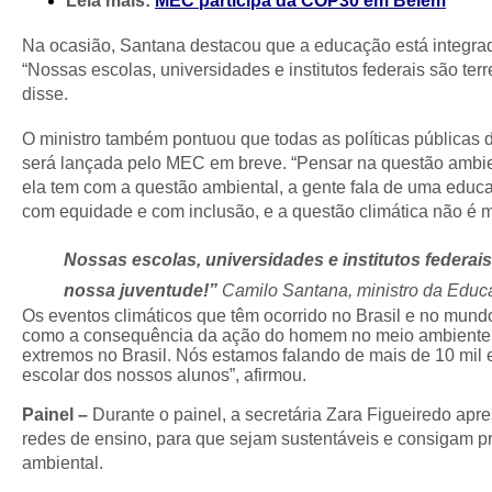
Leia mais:
MEC participa da COP30 em Belém
Na ocasião, Santana destacou que a educação está integrada
“Nossas escolas, universidades e institutos federais são terr
disse.
O ministro também pontuou que todas as políticas públicas
será lançada pelo MEC em breve. “Pensar na questão ambie
ela tem com a questão ambiental, a gente fala de uma ed
com equidade e com inclusão, e a questão climática não é m
Nossas escolas, universidades e institutos federais 
nossa juventude!”
Camilo Santana, ministro da Edu
Os eventos climáticos que têm ocorrido no Brasil e no mund
como a consequência da ação do homem no meio ambiente. “Q
extremos no Brasil. Nós estamos falando de mais de 10 mil 
escolar dos nossos alunos”, afirmou.
Painel –
Durante o painel, a secretária Zara Figueiredo apr
redes de ensino, para que sejam sustentáveis e consigam pr
ambiental.