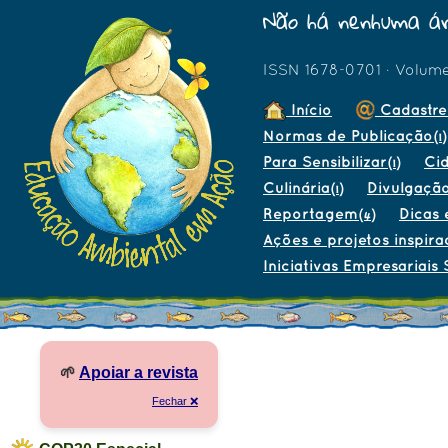
Não há nenhuma ár
ISSN 1678-0701 · Volum
Início
Cadastre
Normas de Publicação
(1)
Para Sensibilizar
Ci
(1)
Culinária
Divulgaçã
(1)
Reportagem
Dicas 
(4)
Ações e projetos inspira
Iniciativas Empresariais 
🌱
Apoiar a revista
Fechar ❌