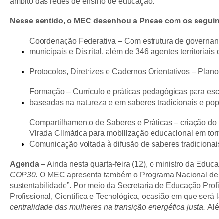
âmbito das redes de ensino de educação.
Nesse sentido, o MEC desenhou a Pneae com os seguin
Coordenação Federativa – Com estrutura de governan
municipais e Distrital, além de 346 agentes territoriai
Protocolos, Diretrizes e Cadernos Orientativos – Plano
Formação – Currículo e práticas pedagógicas para esco
baseadas na natureza e em saberes tradicionais e pop
Compartilhamento de Saberes e Práticas – criação do
Virada Climática para mobilização educacional em torno
Comunicação voltada à difusão de saberes tradicionai
Agenda
– Ainda nesta quarta-feira (12), o ministro da Educ
COP30.
O MEC apresenta também o Programa Nacional de Ali
sustentabilidade”. Por meio da Secretaria de Educação Prof
Profissional, Científica e Tecnológica, ocasião em que será 
centralidade das mulheres na transição energética justa.
Alé