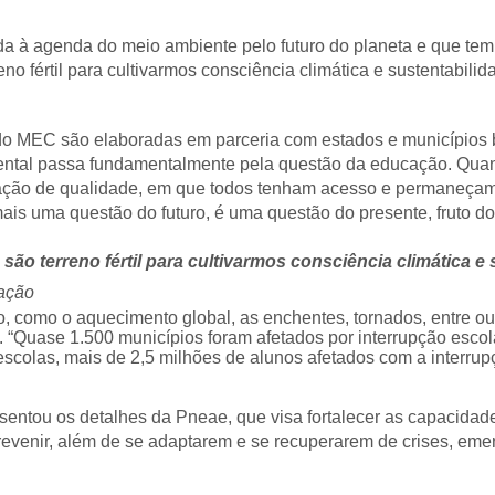
 à agenda do meio ambiente pelo futuro do planeta e que tem u
eno fértil para cultivarmos consciência climática e sustentabili
 do MEC são elaboradas em parceria com estados e municípios 
ntal passa fundamentalmente pela questão da educação. Quan
ucação de qualidade, em que todos tenham acesso e permaneç
ais uma questão do futuro, é uma questão do presente, fruto do
são terreno fértil para cultivarmos consciência climática e 
cação
o, como o aquecimento global, as enchentes, tornados, entre o
uase 1.500 municípios foram afetados por interrupção escola
escolas, mais de 2,5 milhões de alunos afetados com a interrup
esentou os detalhes da Pneae, que visa fortalecer as capacidade
evenir, além de se adaptarem e se recuperarem de crises, emerg