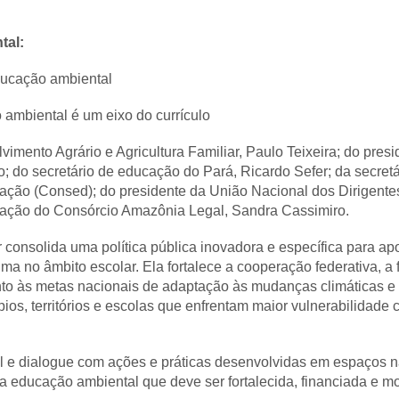
ntal:
ducação ambiental
 ambiental é um eixo do currículo
imento Agrário e Agricultura Familiar, Paulo Teixeira; do pre
do secretário de educação do Pará, Ricardo Sefer; da secret
ação (Consed); do presidente da União Nacional dos Dirigente
ucação do Consórcio Amazônia Legal, Sandra Cassimiro.
 consolida uma política pública inovadora e específica para ap
ma no âmbito escolar. Ela fortalece a cooperação federativa, a
ento às metas nacionais de adaptação às mudanças climáticas 
ios, territórios e escolas que enfrentam maior vulnerabilidade 
.
 e dialogue com ações e práticas desenvolvidas em espaços nã
a educação ambiental que deve ser fortalecida, financiada e mo