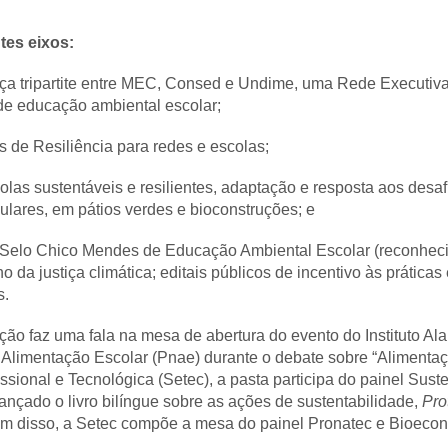
tes eixos:
ça tripartite entre MEC, Consed e Undime, uma Rede Executiv
s de educação ambiental escolar;
s de Resiliência para redes e escolas;
las sustentáveis e resilientes, adaptação e resposta aos desa
ulares, em pátios verdes e bioconstruções; e
 Selo Chico Mendes de Educação Ambiental Escolar (reconhecim
 da justiça climática; editais públicos de incentivo às prática
s.
ação faz uma fala na mesa de abertura do evento do Instituto Ala
mentação Escolar (Pnae) durante o debate sobre “Alimentação 
issional e Tecnológica (Setec), a pasta participa do painel Su
lançado o livro bilíngue sobre as ações de sustentabilidade,
Pro
m disso, a Setec compõe a mesa do painel Pronatec e Bioeco