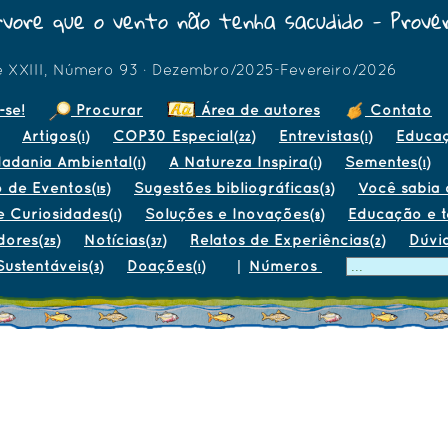
vore que o vento não tenha sacudido - Provér
e XXIII, Número 93 · Dezembro/2025-Fevereiro/2026
-se!
Procurar
Área de autores
Contato
Artigos
COP30 Especial
Entrevistas
Educa
(1)
(22)
(1)
dadania Ambiental
A Natureza Inspira
Sementes
(1)
(1)
(1)
o de Eventos
Sugestões bibliográficas
Você sabia q
(15)
(3)
e Curiosidades
Soluções e Inovações
Educação e 
(1)
(8)
dores
Notícias
Relatos de Experiências
Dúvi
(25)
(37)
(2)
Sustentáveis
Doações
|
Números
(3)
(1)