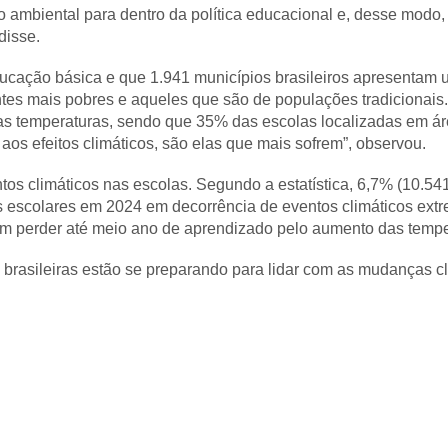
 ambiental para dentro da política educacional e, desse modo,
 disse.
ducação básica e que 1.941 municípios brasileiros apresentam u
tes mais pobres e aqueles que são de populações tradicionais
s temperaturas, sendo que 35% das escolas localizadas em ár
os efeitos climáticos, são elas que mais sofrem”, observou.
s climáticos nas escolas. Segundo a estatística, 6,7% (10.54
s escolares em 2024 em decorrência de eventos climáticos ex
em perder até meio ano de aprendizado pelo aumento das temp
sileiras estão se preparando para lidar com as mudanças climá