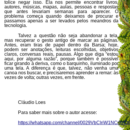
tolice negar isso. Ela nos permite encontrar livros,
autores, músicas, mapas, aulas, pessoas e respostas
que antes levariam semanas para aparecer. O
problema começa quando deixamos de procurar e
passamos apenas a ser levados pelos meandros da
tecnologia.
Talvez a questão não seja abandonar a tela,
mas recuperar o gesto antigo de marcar as páginas.
Antes, eram tiras de papel dentro da Barsa; hoje,
podem ser anotações, leituras escolhidas, objetivos
claros, conversas reais, pausas. Algo que diga “estou
aqui, por alguma razão”, porque também é possível
ficar girando à deriva, como o barquinho, iluminado por
uma tela. A diferença é que, talvez, não venha uma
canoa nos buscar, e precisaremos aprender a remar: às
vezes de volta; outras vezes, em frente.
Cláudio Loes
Para saber mais sobre o autor acesse:
https://whatsapp.com/channel/0029VbClriW1NCrXrC