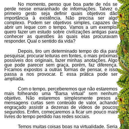
No momento, penso que boa parte de nós se
perde nesse emaranhado de informações. Talvez o
primeiro gesto seja definir quais objetivos dão
importância à existência. Não precisa ser algo
complexo. Podem ser objetivos simples, capazes de
abrir um leque com o tempo. Vamos a um exemplo:
quero fazer um estudo sobre civilizações antigas para
conhecer as questões às quais elas procuravam
responder. Qual o sentido da vida?
Depois, tiro um determinado tempo do dia para
pesquisar, procurar leituras em fontes, o mais próximas
possíveis dos originais, fazer minhas anotações. Algo
que pode parecer sem graça, porém, faz diferença.
Ficamos expostos a outras formas de pensar, e isso
passa a nos provocar. E essa prática pode ser
ampliada.
Com o tempo, perceberemos que não estaremos
mais folheando uma “Barsa virtual” sem nenhum
objetivo. Não estaremos simplesmente presos a
mensagens curtas sem conteúdo de valor, achando
engraçado assistir a dezenas de vídeos de poucos
segundos. Enfim, começaremos a ficar um pouco mais
livres do tempo perdido nas redes sociais.
Temos muitas coisas boas na virtualidade. Seria