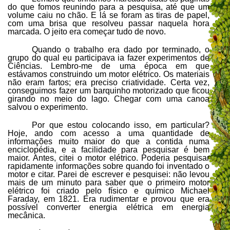
do que fomos reunindo para a pesquisa, até que um
volume caiu no chão. E lá se foram as tiras de papel,
com uma brisa que resolveu passar naquela hora
marcada. O jeito era começar tudo de novo.
Quando o trabalho era dado por terminado, o
grupo do qual eu participava ia fazer experimentos de
Ciências. Lembro-me de uma época em que
estávamos construindo um motor elétrico. Os materiais
não eram fartos; era preciso criatividade. Certa vez,
conseguimos fazer um barquinho motorizado que ficou
girando no meio do lago. Chegar com uma canoa
salvou o experimento.
Por que estou colocando isso, em particular?
Hoje, ando com acesso a uma quantidade de
informações muito maior do que a contida numa
enciclopédia, e a facilidade para pesquisar é bem
maior. Antes, citei o motor elétrico. Poderia pesquisar
rapidamente informações sobre quando foi inventado o
motor e citar. Parei de escrever e pesquisei: não levou
mais de um minuto para saber que o primeiro motor
elétrico foi criado pelo físico e químico Michael
Faraday, em 1821. Era rudimentar e provou que era
possível converter energia elétrica em energia
mecânica.