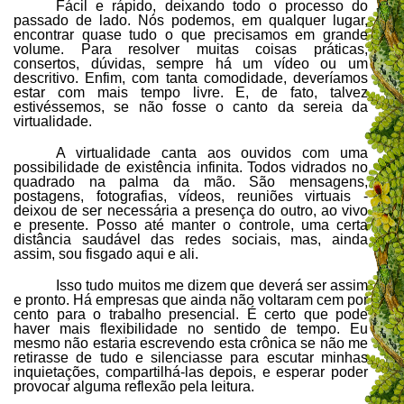
Fácil e rápido, deixando todo o processo do
passado de lado. Nós podemos, em qualquer lugar,
encontrar quase tudo o que precisamos em grande
volume. Para resolver muitas coisas práticas,
consertos, dúvidas, sempre há um vídeo ou um
descritivo. Enfim, com tanta comodidade, deveríamos
estar com mais tempo livre. E, de fato, talvez
estivéssemos, se não fosse o canto da sereia da
virtualidade.
A virtualidade canta aos ouvidos com uma
possibilidade de existência infinita. Todos vidrados no
quadrado na palma da mão. São mensagens,
postagens, fotografias, vídeos, reuniões virtuais -
deixou de ser necessária a presença do outro, ao vivo
e presente. Posso até manter o controle, uma certa
distância saudável das redes sociais, mas, ainda
assim, sou fisgado aqui e ali.
Isso tudo muitos me dizem que deverá ser assim
e pronto. Há empresas que ainda não voltaram cem por
cento para o trabalho presencial. É certo que pode
haver mais flexibilidade no sentido de tempo. Eu
mesmo não estaria escrevendo esta crônica se não me
retirasse de tudo e silenciasse para escutar minhas
inquietações, compartilhá-las depois, e esperar poder
provocar alguma reflexão pela leitura.