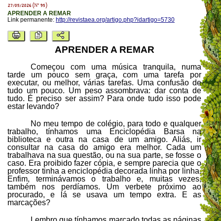
27/05/2026 (Nº 95)
APRENDER A REMAR
Link permanente:
http://revistaea.org/artigo.php?idartigo=5730
APRENDER A REMAR
Começou com uma música tranquila, numa
tarde um pouco sem graça, com uma tarefa por
executar, ou melhor, várias tarefas. Uma confusão de
tudo um pouco. Um peso assombrava: dar conta de
tudo. É preciso ser assim? Para onde tudo isso pode
estar levando?
No meu tempo de colégio, para todo e qualquer
trabalho, tínhamos uma Enciclopédia Barsa na
biblioteca e outra na casa de um amigo. Aliás, ir
consultar na casa do amigo era melhor. Cada um
trabalhava na sua questão, ou na sua parte, se fosse o
caso. Era proibido fazer cópia, e sempre parecia que o
professor tinha a enciclopédia decorada linha por linha.
Enfim, terminávamos o trabalho e, muitas vezes,
também nos perdíamos. Um verbete próximo ao
procurado, e lá se usava um tempo extra. E as
marcações?
Lembro que tínhamos marcado todas as páginas