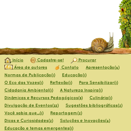
Início
Cadastre-se!
Procurar
Área de autores
Contato
Apresentação
(4)
Normas de Publicação
Educação
(1)
(1)
O Eco das Vozes
Reflexão
Para Sensibilizar
(1)
(1)
(1)
Cidadania Ambiental
A Natureza Inspira
(1)
(1)
Dinâmicas e Recursos Pedagógicos
Culinária
(8)
(1)
Divulgação de Eventos
Sugestões bibliográficas
(22)
(2)
Você sabia que...
Reportagem
(1)
(2)
Dicas e Curiosidades
Soluções e Inovações
(2)
(4)
Educação e temas emergentes
(1)