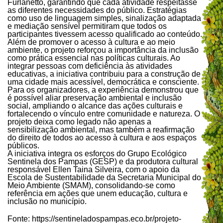
Furlanetto, garantindo que cada atividade respeitasse
as diferentes necessidades do público. Estratégias
como uso de linguagem simples, sinalização adaptada
e mediação sensível permitiram que todos os
participantes tivessem acesso qualificado ao conteúdo.
Além de promover o acesso à cultura e ao meio
ambiente, o projeto reforçou a importância da inclusão
como prática essencial nas políticas culturais. Ao
integrar pessoas com deficiência às atividades
educativas, a iniciativa contribuiu para a construção de
uma cidade mais acessível, democrática e consciente.
Para os organizadores, a experiência demonstrou que
é possível aliar preservação ambiental e inclusão
social, ampliando o alcance das ações culturais e
fortalecendo o vínculo entre comunidade e natureza. O
projeto deixa como legado não apenas a
sensibilização ambiental, mas também a reafirmação
do direito de todos ao acesso à cultura e aos espaços
públicos.
A iniciativa integra os esforços do Grupo Ecológico
Sentinela dos Pampas (GESP) e da produtora cultural
responsável Ellen Taina Silveira, com o apoio da
Escola de Sustentabilidade da Secretaria Municipal do
Meio Ambiente (SMAM), consolidando-se como
referência em ações que unem educação, cultura e
inclusão no município.
Fonte: https://sentineladospampas.eco.br/projeto-