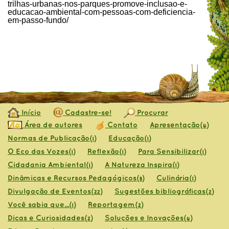
trilhas-urbanas-nos-parques-promove-inclusao-e-
educacao-ambiental-com-pessoas-com-deficiencia-
em-passo-fundo/
Início
Cadastre-se!
Procurar
Área de autores
Contato
Apresentação
(4)
Normas de Publicação
Educação
(1)
(1)
O Eco das Vozes
Reflexão
Para Sensibilizar
(1)
(1)
(1)
Cidadania Ambiental
A Natureza Inspira
(1)
(1)
Dinâmicas e Recursos Pedagógicos
Culinária
(8)
(1)
Divulgação de Eventos
Sugestões bibliográficas
(22)
(2)
Você sabia que...
Reportagem
(1)
(2)
Dicas e Curiosidades
Soluções e Inovações
(2)
(4)