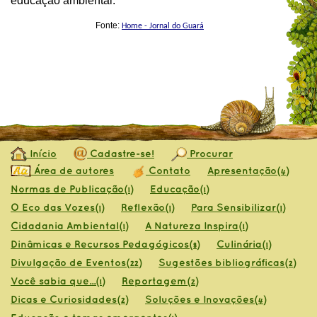
educação ambiental.
Fonte:
Home - Jornal do Guará
Início
Cadastre-se!
Procurar
Área de autores
Contato
Apresentação
(4)
Normas de Publicação
Educação
(1)
(1)
O Eco das Vozes
Reflexão
Para Sensibilizar
(1)
(1)
(1)
Cidadania Ambiental
A Natureza Inspira
(1)
(1)
Dinâmicas e Recursos Pedagógicos
Culinária
(8)
(1)
Divulgação de Eventos
Sugestões bibliográficas
(22)
(2)
Você sabia que...
Reportagem
(1)
(2)
Dicas e Curiosidades
Soluções e Inovações
(2)
(4)