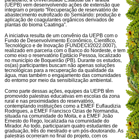
(UEPB) vem desenvolvendo ações de extensão que
integram o projeto “Recuperação de reservatório de
abastecimento eutrofizado do Semiárido: produção e
aplicação de coagulantes orgânicos derivados de
plantas do bioma Caatinga”.
A iniciativa resulta de um convênio da UEPB com o
Fundo de Desenvolvimento Econômico, Científico,
Tecnológico e de Inovação (FUNDECI/2022.0007),
realizado em parceria com o Banco do Nordeste, e tem
como eixo o reservatório Epitácio Pessoa, localizado
no município de Boqueirão (PB). Durante os estudos,
os(as) participantes buscam não apenas soluções
tecnológicas para a recuperação da qualidade da
água, mas também o engajamento das comunidades
do entorno por meio da sensibilização ambiental.
Como parte dessas ações, equipes da UEPB têm
promovido palestras educativas em escolas da zona
rural e nas proximidades do reservatório,
contemplando instituições como a EMEF Euflaudizia
Rodrigues, a EMEF Francisco Ozias de Normandia,
situada na comunidade do Moita, e a EMEF João
Ernesto do Rego, localizada na comunidade do
Mirador. Ao todo, participaram quatro estudantes de
graduação, três do mestrado e um pós-doutorando. As
palestras ocorreram no final do projeto, com os