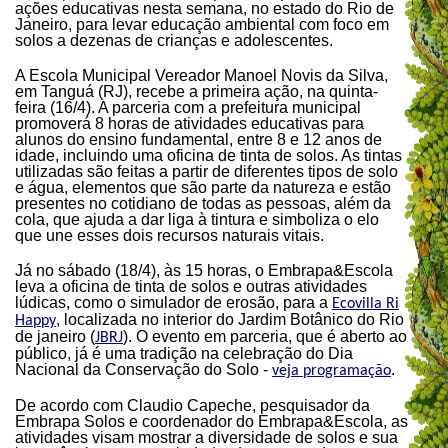
ações educativas nesta semana, no estado do Rio de
Janeiro, para levar educação ambiental com foco em
solos a dezenas de crianças e adolescentes.
A Escola Municipal Vereador Manoel Novis da Silva,
em Tanguá (RJ), recebe a primeira ação, na quinta-
feira (16/4). A parceria com a prefeitura municipal
promoverá 8 horas de atividades educativas para
alunos do ensino fundamental, entre 8 e 12 anos de
idade, incluindo uma oficina de tinta de solos. As tintas
utilizadas são feitas a partir de diferentes tipos de solo
e água, elementos que são parte da natureza e estão
presentes no cotidiano de todas as pessoas, além da
cola, que ajuda a dar liga à tintura e simboliza o elo
que une esses dois recursos naturais vitais.
Já no sábado (18/4), às 15 horas, o Embrapa&Escola
leva a oficina de tinta de solos e outras atividades
lúdicas, como o simulador de erosão, para a
Ecovilla Ri
, localizada no interior do Jardim Botânico do Rio
Happy
de janeiro (
). O evento em parceria, que é aberto ao
JBRJ
público, já é uma tradição na celebração do Dia
Nacional da Conservação do Solo -
.
veja programação
De acordo com Claudio Capeche, pesquisador da
Embrapa Solos e coordenador do Embrapa&Escola, as
atividades visam mostrar a diversidade de solos e sua