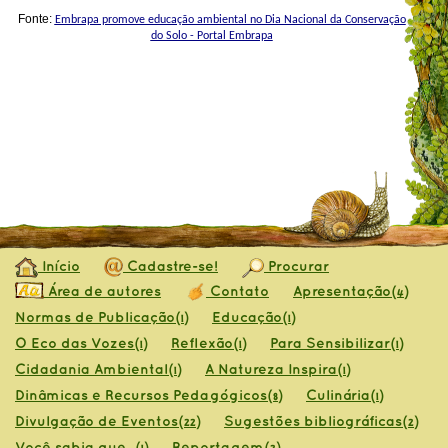
Fonte:
Embrapa promove educação ambiental no Dia Nacional da Conservação
do Solo - Portal Embrapa
Início
Cadastre-se!
Procurar
Área de autores
Contato
Apresentação
(4)
Normas de Publicação
Educação
(1)
(1)
O Eco das Vozes
Reflexão
Para Sensibilizar
(1)
(1)
(1)
Cidadania Ambiental
A Natureza Inspira
(1)
(1)
Dinâmicas e Recursos Pedagógicos
Culinária
(8)
(1)
Divulgação de Eventos
Sugestões bibliográficas
(22)
(2)
Você sabia que...
Reportagem