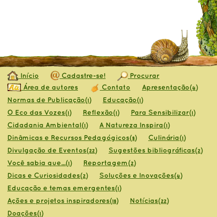
Início
Cadastre-se!
Procurar
Área de autores
Contato
Apresentação
(4)
Normas de Publicação
Educação
(1)
(1)
O Eco das Vozes
Reflexão
Para Sensibilizar
(1)
(1)
(1)
Cidadania Ambiental
A Natureza Inspira
(1)
(1)
Dinâmicas e Recursos Pedagógicos
Culinária
(8)
(1)
Divulgação de Eventos
Sugestões bibliográficas
(22)
(2)
Você sabia que...
Reportagem
(1)
(2)
Dicas e Curiosidades
Soluções e Inovações
(2)
(4)
Educação e temas emergentes
(1)
Ações e projetos inspiradores
Notícias
(18)
(22)
Doações
(1)