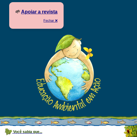
🌱
Apoiar a revista
Fechar ❌
Você sabia que...