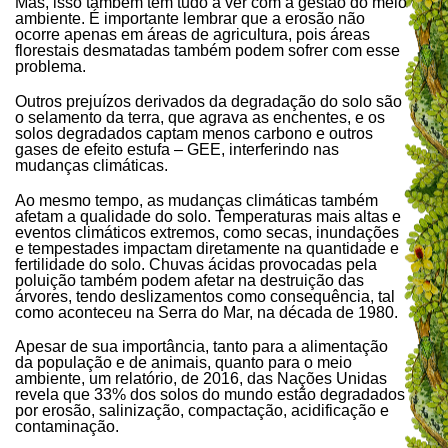
Mas, isso também tem tudo a ver com a gestão do meio
ambiente. É importante lembrar que a erosão não
ocorre apenas em áreas de agricultura, pois áreas
florestais desmatadas também podem sofrer com esse
problema.
Outros prejuízos derivados da degradação do solo são
o selamento da terra, que agrava as enchentes, e os
solos degradados captam menos carbono e outros
gases de efeito estufa – GEE, interferindo nas
mudanças climáticas.
Ao mesmo tempo, as mudanças climáticas também
afetam a qualidade do solo. Temperaturas mais altas e
eventos climáticos extremos, como secas, inundações
e tempestades impactam diretamente na quantidade e
fertilidade do solo. Chuvas ácidas provocadas pela
poluição também podem afetar na destruição das
árvores, tendo deslizamentos como consequência, tal
como aconteceu na Serra do Mar, na década de 1980.
Apesar de sua importância, tanto para a alimentação
da população e de animais, quanto para o meio
ambiente, um relatório, de 2016, das Nações Unidas
revela que 33% dos solos do mundo estão degradados
por erosão, salinização, compactação, acidificação e
contaminação.