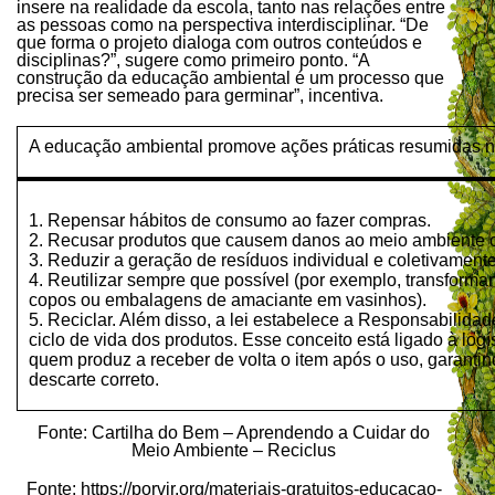
insere na realidade da escola, tanto nas relações entre
as pessoas como na perspectiva interdisciplinar. “De
que forma o projeto dialoga com outros conteúdos e
disciplinas?”, sugere como primeiro ponto. “A
construção da educação ambiental é um processo que
precisa ser semeado para germinar”, incentiva.
A educação ambiental promove ações práticas resumidas 
1. Repensar hábitos de consumo ao fazer compras.
2. Recusar produtos que causem danos ao meio ambiente 
3. Reduzir a geração de resíduos individual e coletivamente
4. Reutilizar sempre que possível (por exemplo, transforma
copos ou embalagens de amaciante em vasinhos).
5. Reciclar. Além disso, a lei estabelece a Responsabilida
ciclo de vida dos produtos. Esse conceito está ligado à logí
quem produz a receber de volta o item após o uso, garanti
descarte correto.
Fonte: Cartilha do Bem – Aprendendo a Cuidar do
Meio Ambiente – Reciclus
Fonte: https://porvir.org/materiais-gratuitos-educacao-