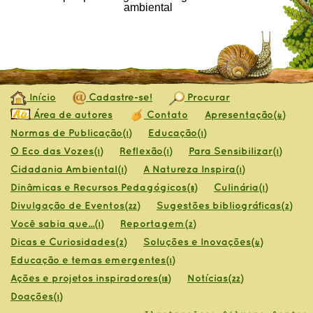
ambiental
Início
Cadastre-se!
Procurar
Área de autores
Contato
Apresentação
(4)
Normas de Publicação
Educação
(1)
(1)
O Eco das Vozes
Reflexão
Para Sensibilizar
(1)
(1)
(1)
Cidadania Ambiental
A Natureza Inspira
(1)
(1)
Dinâmicas e Recursos Pedagógicos
Culinária
(8)
(1)
Divulgação de Eventos
Sugestões bibliográficas
(22)
(2)
Você sabia que...
Reportagem
(1)
(2)
Dicas e Curiosidades
Soluções e Inovações
(2)
(4)
Educação e temas emergentes
(1)
Ações e projetos inspiradores
Notícias
(18)
(22)
Doações
(1)