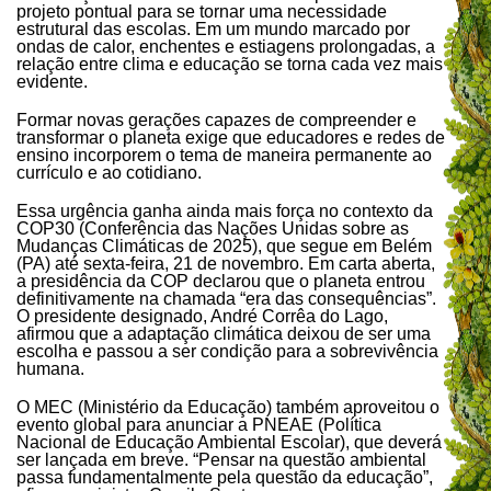
projeto pontual para se tornar uma necessidade
estrutural das escolas. Em um mundo marcado por
ondas de calor, enchentes e estiagens prolongadas, a
relação entre clima e educação se torna cada vez mais
evidente.
Formar novas gerações capazes de compreender e
transformar o planeta exige que educadores e redes de
ensino incorporem o tema de maneira permanente ao
currículo e ao cotidiano.
Essa urgência ganha ainda mais força no contexto da
COP30 (Conferência das Nações Unidas sobre as
Mudanças Climáticas de 2025), que segue em Belém
(PA) até sexta-feira, 21 de novembro. Em carta aberta,
a presidência da COP declarou que o planeta entrou
definitivamente na chamada “era das consequências”.
O presidente designado, André Corrêa do Lago,
afirmou que a adaptação climática deixou de ser uma
escolha e passou a ser condição para a sobrevivência
humana.
O MEC (Ministério da Educação) também aproveitou o
evento global para anunciar a PNEAE (Política
Nacional de Educação Ambiental Escolar), que deverá
ser lançada em breve. “Pensar na questão ambiental
passa fundamentalmente pela questão da educação”,