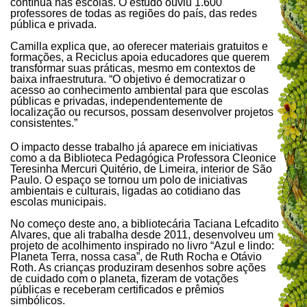
contínua nas escolas. O estudo ouviu 1.600
professores de todas as regiões do país, das redes
pública e privada.
Camilla explica que, ao oferecer materiais gratuitos e
formações, a Reciclus apoia educadores que querem
transformar suas práticas, mesmo em contextos de
baixa infraestrutura. “O objetivo é democratizar o
acesso ao conhecimento ambiental para que escolas
públicas e privadas, independentemente de
localização ou recursos, possam desenvolver projetos
consistentes.”
O impacto desse trabalho já aparece em iniciativas
como a da Biblioteca Pedagógica Professora Cleonice
Teresinha Mercuri Quitério, de Limeira, interior de São
Paulo. O espaço se tornou um polo de iniciativas
ambientais e culturais, ligadas ao cotidiano das
escolas municipais.
No começo deste ano, a bibliotecária Taciana Lefcadito
Alvares, que ali trabalha desde 2011, desenvolveu um
projeto de acolhimento inspirado no livro “Azul e lindo:
Planeta Terra, nossa casa”, de Ruth Rocha e Otávio
Roth. As crianças produziram desenhos sobre ações
de cuidado com o planeta, fizeram de votações
públicas e receberam certificados e prêmios
simbólicos.