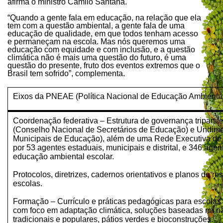
afirma o ministro Camilo Santana.
“Quando a gente fala em educação, na relação que ela
tem com a questão ambiental, a gente fala de uma
educação de qualidade, em que todos tenham acesso
e permaneçam na escola. Mas nós queremos uma
educação com equidade e com inclusão, e a questão
climática não é mais uma questão do futuro, é uma
questão do presente, fruto dos eventos extremos que o
Brasil tem sofrido”, complementa.
Eixos da PNEAE (Política Nacional de Educação Ambiental
Coordenação federativa – Estrutura de governança triparti
(Conselho Nacional de Secretários de Educação) e Undime
Municipais de Educação), além de uma Rede Executiva d
por 53 agentes estaduais, municipais e distrital, e 346 agente
educação ambiental escolar.
Protocolos, diretrizes, cadernos orientativos e planos de res
escolas.
Formação – Currículo e práticas pedagógicas para escolas s
com foco em adaptação climática, soluções baseadas na na
tradicionais e populares, pátios verdes e bioconstruções.