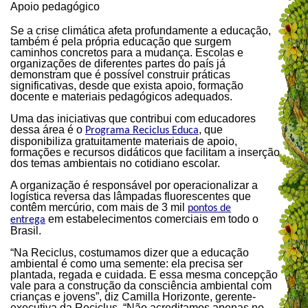
Apoio pedagógico
Se a crise climática afeta profundamente a educação,
também é pela própria educação que surgem
caminhos concretos para a mudança. Escolas e
organizações de diferentes partes do país já
demonstram que é possível construir práticas
significativas, desde que exista apoio, formação
docente e materiais pedagógicos adequados.
Uma das iniciativas que contribui com educadores
dessa área é o
, que
Programa Reciclus Educa
disponibiliza gratuitamente materiais de apoio,
formações e recursos didáticos que facilitam a inserção
dos temas ambientais no cotidiano escolar.
A organização é responsável por operacionalizar a
logística reversa das lâmpadas fluorescentes que
contêm mercúrio, com mais de 3 mil
pontos de
em estabelecimentos comerciais em todo o
entrega
Brasil.
“Na Reciclus, costumamos dizer que a educação
ambiental é como uma semente: ela precisa ser
plantada, regada e cuidada. E essa mesma concepção
vale para a construção da consciência ambiental com
crianças e jovens”, diz Camilla Horizonte, gerente-
executiva da Reciclus. “Não acreditamos apenas no