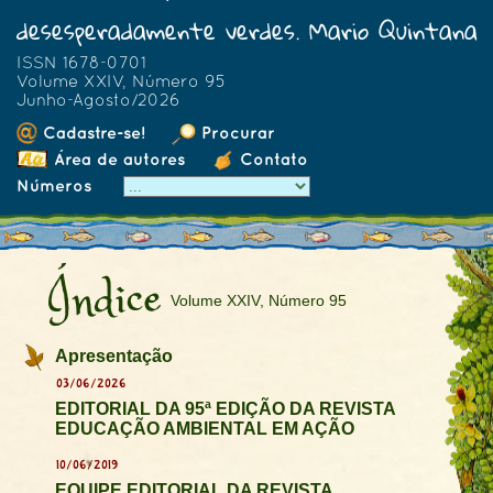
desesperadamente verdes. Mario Quintana
ISSN 1678-0701
Volume XXIV, Número 95
Junho-Agosto/2026
Cadastre-se!
Procurar
Área de autores
Contato
Números
Índice
Volume XXIV, Número 95
Apresentação
03/06/2026
EDITORIAL DA 95ª EDIÇÃO DA REVISTA
EDUCAÇÃO AMBIENTAL EM AÇÃO
10/06/2019
EQUIPE EDITORIAL DA REVISTA