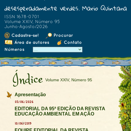
desesperadamente verdes. Mario Quintana
ISSN 1678-0701
Volume XXIV, Número 95
Junho-Agosto/2026
Cadastre-se!
Procurar
Área de autores
Contato
Números
Índice
Volume XXIV, Número 95
Apresentação
03/06/2026
EDITORIAL DA 95ª EDIÇÃO DA REVISTA
EDUCAÇÃO AMBIENTAL EM AÇÃO
10/06/2019
EQUIPE EDITORIAL DA REVISTA