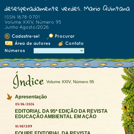
desesperadamente verdes. Mario Quintana
ISSN 1678-0701
Volume XXIV, Número 95
Junho-Agosto/2026
Cadastre-se!
Procurar
Área de autores
Contato
Números
Índice
Volume XXIV, Número 95
Apresentação
03/06/2026
EDITORIAL DA 95ª EDIÇÃO DA REVISTA
EDUCAÇÃO AMBIENTAL EM AÇÃO
10/06/2019
EQUIPE EDITORIAL DA REVISTA