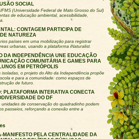
LUSÃO SOCIAL
 UFMS (Universidade Federal de Mato Grosso do Sul)
tas de educação ambiental, acessibilidade,
a.
NTAL: CONTAGEM PARTICIPA DE
 DE NATUREZA
vários países em uma mobilização para registrar
reas urbanas, usando a plataforma iNaturalist.
LTO DA INDEPENDÊNCIA UNE EDUCAÇÃO
UNICAÇÃO COMUNITÁRIA E GAMES PARA
ALUNOS EM PETRÓPOLIS
 isoladas, o projeto do Alto da Independência propõe
escola e para a comunidade: como espaços de
trução de futuro.
: PLATAFORMA INTERATIVA CONECTA
ODIVERSIDADE DO DF
s e unidades de conservação do quadradinho podem
nos passeios, reforçando a conexão entre a
es
A-MANIFESTO PELA CENTRALIDADE DA