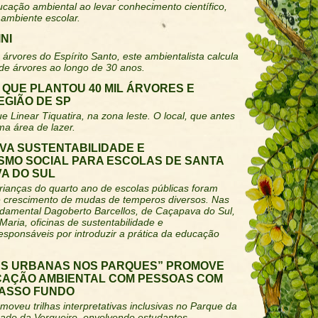
ucação ambiental ao levar conhecimento científico,
 ambiente escolar.
NI
árvores do Espírito Santo, este ambientalista calcula
 de árvores ao longo de 30 anos.
QUE PLANTOU 40 MIL ÁRVORES E
GIÃO DE SP
ue Linear Tiquatira, na zona leste. O local, que antes
ma área de lazer.
VA SUSTENTABILIDADE E
MO SOCIAL PARA ESCOLAS DE SANTA
A DO SUL
rianças do quarto ano de escolas públicas foram
e crescimento de mudas de temperos diversos. Nas
damental Dagoberto Barcellos, de Caçapava do Sul,
Maria, oficinas de sustentabilidade e
sponsáveis por introduzir a prática da educação
AS URBANAS NOS PARQUES” PROMOVE
CAÇÃO AMBIENTAL COM PESSOAS COM
PASSO FUNDO
moveu trilhas interpretativas inclusivas no Parque da
ado da Vergueiro, envolvendo estudantes,