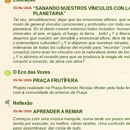
03/06/2026
“SANANDO NUESTROS VÍNCULOS CON L
PLANETARIA”
Tal vez, sensibilizarnos, dejar que las emociones afloren, que s
modo de general vínculos conscientes y profundos con toda nue
planetaria. En el diario convivir estamos todos incluidos: human
minerales..el aire, el agua, el fuego, la tierra... todo! ¿Y si lib
dejamos que nuestro ser sensible y emocional aflore, libre de la
y estereotipos culturales? ¿Y si dejamos que nuestras miradas 
milenarias de todas las culturas del mundo para "recordar" (vol
corazón) cómo eran los vínculos con la naturaleza antes de lo
¿Y si abrimos el corazón para que se produzca la magia de múl
corazón a corazón, de alma con alma?
O Eco das Vozes
03/06/2026
PRAÇA FRUTÍFERA
Projeto realizado na Praça Armindo Nicolau Moder pela fada A
com a comunidade do entorno da Praça.
Reflexão
03/06/2026
APRENDER A REMAR
Começou com uma música tranquila, numa tarde um pouco se
tarefa por executar, ou melhor, várias tarefas. Uma confusão 
peso assombrava: dar conta de tudo.