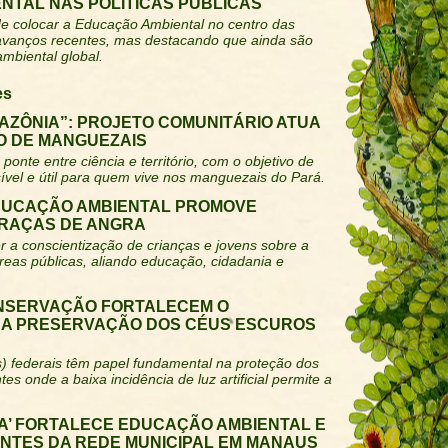
NTAL NAS POLÍTICAS PÚBLICAS
e colocar a Educação Ambiental no centro das
 avanços recentes, mas destacando que ainda são
ambiental global.
es
AZÔNIA”: PROJETO COMUNITÁRIO ATUA
 DE MANGUEZAIS
ponte entre ciência e território, com o objetivo de
ível e útil para quem vive nos manguezais do Pará.
DUCAÇÃO AMBIENTAL PROMOVE
PRAÇAS DE ANGRA
 a conscientização de crianças e jovens sobre a
reas públicas, aliando educação, cidadania e
NSERVAÇÃO FORTALECEM O
 A PRESERVAÇÃO DOS CÉUS ESCUROS
) federais têm papel fundamental na proteção dos
s onde a baixa incidência de luz artificial permite a
LA’ FORTALECE EDUCAÇÃO AMBIENTAL E
ANTES DA REDE MUNICIPAL EM MANAUS