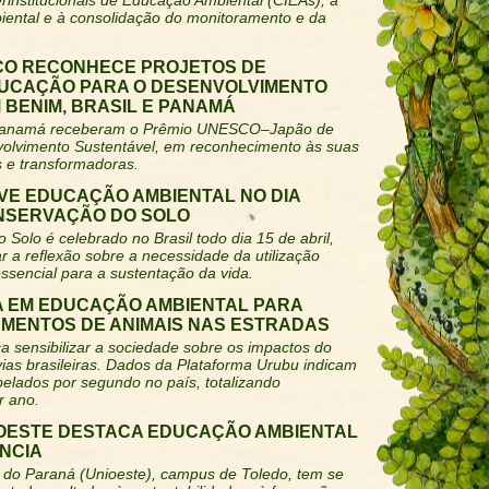
rinstitucionais de Educação Ambiental (CIEAs), à
iental e à consolidação do monitoramento e da
CO RECONHECE PROJETOS DE
UCAÇÃO PARA O DESENVOLVIMENTO
BENIM, BRASIL E PANAMÁ
 e Panamá receberam o Prêmio UNESCO–Japão de
olvimento Sustentável, em reconhecimento às suas
s e transformadoras.
E EDUCAÇÃO AMBIENTAL NO DIA
NSERVAÇÃO DO SOLO
Solo é celebrado no Brasil todo dia 15 de abril,
r a reflexão sobre a necessidade da utilização
ssencial para a sustentação da vida.
TA EM EDUCAÇÃO AMBIENTAL PARA
MENTOS DE ANIMAIS NAS ESTRADAS
 sensibilizar a sociedade sobre os impactos do
ias brasileiras. Dados da Plataforma Urubu indicam
pelados por segundo no país, totalizando
r ano.
IOESTE DESTACA EDUCAÇÃO AMBIENTAL
ÂNCIA
 do Paraná (Unioeste), campus de Toledo, tem se