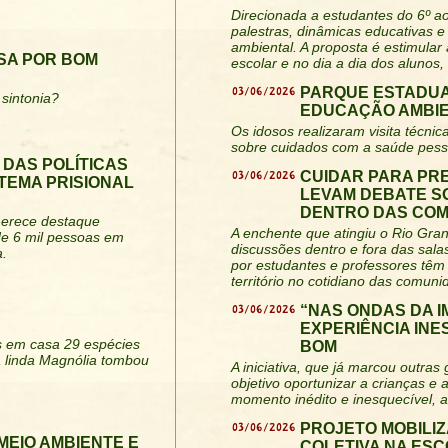
Direcionada a estudantes do 6º a
palestras, dinâmicas educativas e 
ambiental. A proposta é estimular
SA POR BOM
escolar e no dia a dia dos alunos,
03/06/2026
PARQUE ESTADUA
sintonia?
EDUCAÇÃO AMBIE
Os idosos realizaram visita técn
sobre cuidados com a saúde pesso
 DAS POLÍTICAS
03/06/2026
CUIDAR PARA PR
TEMA PRISIONAL
LEVAM DEBATE S
DENTRO DAS CO
 merece destaque
A enchente que atingiu o Rio Gra
de 6 mil pessoas em
discussões dentro e fora das salas
a.
por estudantes e professores tê
território no cotidiano das comuni
03/06/2026
“NAS ONDAS DA 
EXPERIÊNCIA IN
os em casa 29 espécies
BOM
 linda Magnólia tombou
A iniciativa, que já marcou outra
objetivo oportunizar a crianças e
momento inédito e inesquecível, al
03/06/2026
PROJETO MOBILIZ
MEIO AMBIENTE E
COLETIVA NA ES