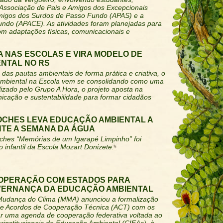
 Associação de Pais e Amigos dos Excepcionais
Amigos dos Surdos de Passo Fundo (APAS) e a
ndo (APACE). As atividades foram planejadas para
om adaptações físicas, comunicacionais e
 NAS ESCOLAS E VIRA MODELO DE
NTAL NO RS
das pautas ambientais de forma prática e criativa, o
biental na Escola vem se consolidando como uma
lizado pelo Grupo A Hora, o projeto aposta na
icação e sustentabilidade para formar cidadãos
OCHES LEVA EDUCAÇÃO AMBIENTAL A
TE A SEMANA DA ÁGUA
oches “Memórias de um Igarapé Limpinho” foi
 infantil da Escola Mozart Donizete.
OPERAÇÃO COM ESTADOS PARA
VERNANÇA DA EDUCAÇÃO AMBIENTAL
 Mudança do Clima (MMA) anunciou a formalização
 de Acordos de Cooperação Técnica (ACT) com os
ar uma agenda de cooperação federativa voltada ao