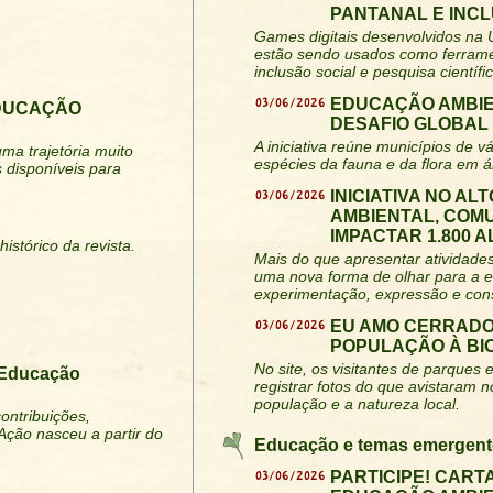
PANTANAL E INC
Games digitais desenvolvidos na
estão sendo usados como ferramen
inclusão social e pesquisa científic
03/06/2026
EDUCAÇÃO AMBIE
EDUCAÇÃO
DESAFIO GLOBAL
A iniciativa reúne municípios de 
ma trajetória muito
espécies da fauna e da flora em á
 disponíveis para
03/06/2026
INICIATIVA NO A
AMBIENTAL, COM
IMPACTAR 1.800 
istórico da revista.
Mais do que apresentar atividades
uma nova forma de olhar para a 
experimentação, expressão e cons
03/06/2026
EU AMO CERRADO
POPULAÇÃO À BI
No site, os visitantes de parque
 Educação
registrar fotos do que avistaram 
população e a natureza local.
ontribuições,
Ação nasceu a partir do
Educação e temas emergent
03/06/2026
PARTICIPE! CART