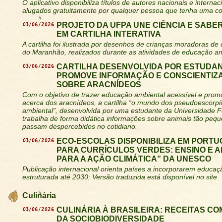
O aplicativo disponibiliza títulos de autores nacionais e intern
alugados gratuitamente por qualquer pessoa que tenha uma co
03/06/2026
PROJETO DA UFPA UNE CIÊNCIA E SABE
EM CARTILHA INTERATIVA
A cartilha foi ilustrada por desenhos de crianças moradoras de
do Maranhão, realizados durante as atividades de educação am
03/06/2026
CARTILHA DESENVOLVIDA POR ESTUDAN
PROMOVE INFORMAÇÃO E CONSCIENTIZ
SOBRE ARACNÍDEOS
Com o objetivo de trazer educação ambiental acessível e prom
acerca dos aracnídeos, a cartilha “o mundo dos pseudoescorp
ambiental”, desenvolvida por uma estudante da Universidade F
trabalha de forma didática informações sobre animais tão peq
passam despercebidos no cotidiano.
03/06/2026
ECO-ESCOLAS DISPONIBILIZA EM PORTU
PARA CURRÍCULOS VERDES: ENSINO E 
PARA A AÇÃO CLIMÁTICA” DA UNESCO
Publicação internacional orienta países a incorporarem educaç
estruturada até 2030; Versão traduzida está disponível no site.
Culinária
03/06/2026
CULINÁRIA À BRASILEIRA: RECEITAS CO
DA SOCIOBIODIVERSIDADE