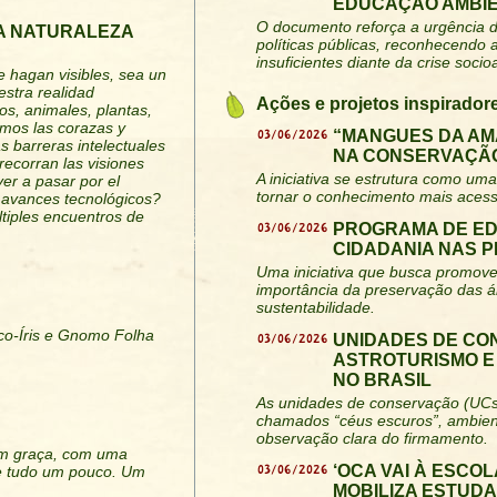
EDUCAÇÃO AMBIE
O documento reforça a urgência d
A NATURALEZA
políticas públicas, reconhecendo
insuficientes diante da crise socio
e hagan visibles, sea un
stra realidad
Ações e projetos inspirador
os, animales, plantas,
eramos las corazas y
03/06/2026
“MANGUES DA AM
s barreras intelectuales
NA CONSERVAÇÃO
recorran las visiones
A iniciativa se estrutura como uma 
ver a pasar por el
tornar o conhecimento mais acess
s avances tecnológicos?
tiples encuentros de
03/06/2026
PROGRAMA DE E
CIDADANIA NAS 
Uma iniciativa que busca promover
importância da preservação das á
sustentabilidade.
rco-Íris e Gnomo Folha
03/06/2026
UNIDADES DE CO
ASTROTURISMO E
NO BRASIL
As unidades de conservação (UCs
chamados “céus escuros”, ambiente
observação clara do firmamento.
m graça, com uma
03/06/2026
‘OCA VAI À ESCO
de tudo um pouco. Um
MOBILIZA ESTUD