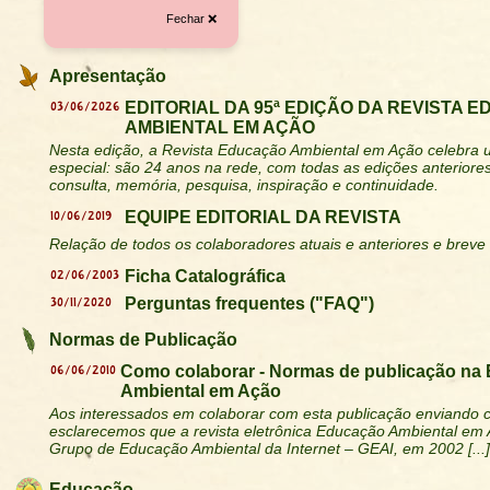
Fechar ❌
Apresentação
03/06/2026
EDITORIAL DA 95ª EDIÇÃO DA REVISTA 
AMBIENTAL EM AÇÃO
Nesta edição, a Revista Educação Ambiental em Ação celebra u
especial: são 24 anos na rede, com todas as edições anteriores
consulta, memória, pesquisa, inspiração e continuidade.
10/06/2019
EQUIPE EDITORIAL DA REVISTA
Relação de todos os colaboradores atuais e anteriores e breve h
02/06/2003
Ficha Catalográfica
30/11/2020
Perguntas frequentes ("FAQ")
Normas de Publicação
06/06/2010
Como colaborar - Normas de publicação na
Ambiental em Ação
Aos interessados em colaborar com esta publicação enviando c
esclarecemos que a revista eletrônica Educação Ambiental em 
Grupo de Educação Ambiental da Internet – GEAI, em 2002 [...]
Educação