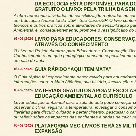
DA ECOLOGIA ESTÁ DISPONÍVEL PARA 
GRATUITO O LIVRO: PELA TRILHA DA SEN
A obra apresenta atividades de sensibilização realizadas no cu
em Educação Ambiental da USP - São Carlos/SP. O livro conte
teóricos e outros práticos sobre atividades de sensibilização p
Ambiental, e, consequentemente, promove o ressignificado do s
03/06/2026
LIVRO PARA EDUCADORES: CONSERVAÇ
ATRAVÉS DO CONHECIMENTO
O Livro do Projeto Albatroz para Educadores: Conservação Oce
Conhecimento é um guia pedagógico pensado especialmente pa
em sala de aula.
03/06/2026
GUIA RÁPIDO “AQUI TEM MATA”
O Guia rápido foi especialmente desenvolvido para educadores
informações sobre a Mata Atlântica, sua história, localização e 
03/06/2026
MATERIAIS GRATUITOS APOIAM ESCOLAS
EDUCAÇÃO AMBIENTAL AO CURRÍCULO
Levar educação ambiental para a sala de aula pode começar c
observar o clima, registrar a temperatura, investigar o consumo
literárias para discutir cuidado e pertencimento, pesquisar o ca
ou refletir sobre os impactos das enchentes e ondas de calor 
03/06/2026
PLATAFORMA MEC LIVROS TERÁ 25 MIL 
EXPANSÃO