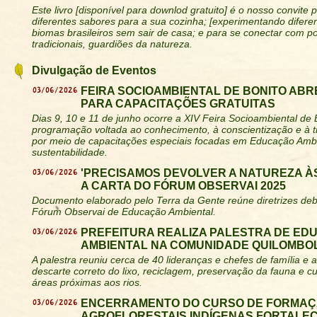
Este livro [disponível para downlod gratuito] é o nosso convite 
diferentes sabores para a sua cozinha; [experimentando diferen
biomas brasileiros sem sair de casa; e para se conectar com 
tradicionais, guardiões da natureza.
Divulgação de Eventos
03/06/2026
FEIRA SOCIOAMBIENTAL DE BONITO ABR
PARA CAPACITAÇÕES GRATUITAS
Dias 9, 10 e 11 de junho ocorre a XIV Feira Socioambiental de
programação voltada ao conhecimento, à conscientização e à t
por meio de capacitações especiais focadas em Educação Ambi
sustentabilidade.
03/06/2026
'PRECISAMOS DEVOLVER A NATUREZA ÀS
A CARTA DO FÓRUM OBSERVAI 2025
Documento elaborado pelo Terra da Gente reúne diretrizes deb
Fórum Observai de Educação Ambiental.
03/06/2026
PREFEITURA REALIZA PALESTRA DE E
AMBIENTAL NA COMUNIDADE QUILOMBO
A palestra reuniu cerca de 40 lideranças e chefes de família 
descarte correto do lixo, reciclagem, preservação da fauna e 
áreas próximas aos rios.
03/06/2026
ENCERRAMENTO DO CURSO DE FORMAÇ
AGROFLORESTAIS INDÍGENAS FORTALE