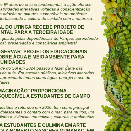
os 9º anos do ensino fundamental, a ação oferece
atividades interativas voltadas à conscientização
 a adoção de atitudes sustentáveis no ambiente
 fortalecendo a cultura do cuidado com a natureza.
L DO UTINGA RECEBE PROJETO DE
NTAL PARA A TERCEIRA IDADE
ica guiada pelas dependências do Parque, aprendendo
al, preservação e consciência ambiental.
ESERVAR: PROJETOS EDUCACIONAIS
OBRE ÁGUA E MEIO AMBIENTE PARA
MUNIDADES
nde do Sul em 2024 passou a fazer parte das
 de aula. Em escolas públicas, iniciativas lideradas
m aproximado temas como água, energia e uso do
dades.
IMAGINAÇÃO” PROPORCIONA
ESQUECÍVEL A ESTUDANTES DE CAMPO
s gestões e retornou em 2026, tem como principal
 adolescentes o contato com o mar, para muitos, um
iado a vivências educativas, culturais e ambientais.
A ESTUDANTES E CULMINA EM ARTE
COLA ROBERTO SANCHES MUBARAC, EM