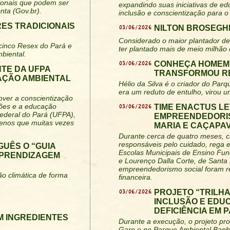
acionais que podem ser
expandindo suas iniciativas de ed
nta (Gov.br).
inclusão e conscientização para o
RES TRADICIONAIS
03/06/2026
NILTON BROSEGHI
Considerado o maior plantador de 
 cinco Resex do Pará e
ter plantado mais de meio milhão
biental.
03/06/2026
CONHEÇA HOMEM 
TE DA UFPA
TRANSFORMOU RE
AÇÃO AMBIENTAL
Hélio da Silva é o criador do Parq
era um reduto de entulho, virou u
over a conscientização
iões e a educação
03/06/2026
TIME ENACTUS LE
ederal do Pará (UFPA),
EMPREENDEDORIS
uenos que muitas vezes
MARIA E CAÇAPAV
Durante cerca de quatro meses, c
responsáveis pelo cuidado, rega 
GUÊS O “GUIA
Escolas Municipais de Ensino Fun
APRENDIZAGEM
e Lourenço Dalla Corte, de Santa 
empreendedorismo social foram re
ão climática de forma
financeira.
03/06/2026
PROJETO “TRILH
INCLUSÃO E EDU
DEFICIÊNCIA EM 
M INGREDIENTES
Durante a execução, o projeto pro
Gare e no Parque Ambiental Banh