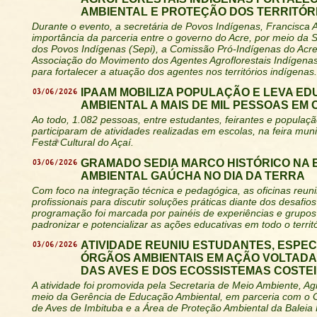
AMBIENTAL E PROTEÇÃO DOS TERRITÓR
Durante o evento, a secretária de Povos Indígenas, Francisca 
importância da parceria entre o governo do Acre, por meio da S
dos Povos Indígenas (Sepi), a Comissão Pró-Indígenas do Acre
Associação do Movimento dos Agentes Agroflorestais Indígena
para fortalecer a atuação dos agentes nos territórios indígenas.
03/06/2026
IPAAM MOBILIZA POPULAÇÃO E LEVA E
AMBIENTAL A MAIS DE MIL PESSOAS EM
Ao todo, 1.082 pessoas, entre estudantes, feirantes e populaçã
participaram de atividades realizadas em escolas, na feira muni
Festa Cultural do Açaí.
03/06/2026
GRAMADO SEDIA MARCO HISTÓRICO NA
AMBIENTAL GAÚCHA NO DIA DA TERRA
Com foco na integração técnica e pedagógica, as oficinas reu
profissionais para discutir soluções práticas diante dos desafios 
programação foi marcada por painéis de experiências e grupos
padronizar e potencializar as ações educativas em todo o territó
03/06/2026
ATIVIDADE REUNIU ESTUDANTES, ESPEC
ÓRGÃOS AMBIENTAIS EM AÇÃO VOLTAD
DAS AVES E DOS ECOSSISTEMAS COSTE
A atividade foi promovida pela Secretaria de Meio Ambiente, Agr
meio da Gerência de Educação Ambiental, em parceria com o
de Aves de Imbituba e a Área de Proteção Ambiental da Baleia