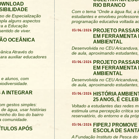
DOWNLOAD
RIO BRANCO
SIBILIDADE
Com o tema “Onde a água flui, a i
rso de Especialização
estudantes e envolveu professore
mpla alguns aspectos
programação educativa voltada ao
ara a Educação
03/06/2026
PROJETO PASSAR
entido de viver.
EM FERRAMENTA 
ÃO OCEÂNICA
AMBIENTAL
Desenvolvida no CEU Aricanduva, 
ânica Através do
de aula, aproximando estudantes,
ra auxiliar educadores
03/06/2026
PROJETO PASSAR
EM FERRAMENTA 
AMBIENTAL
 e alunos, com
Desenvolvida no CEU Aricanduva, 
biodiversidade.
de aula, aproximando estudantes,
 A INTEGRAR
03/06/2026
HISTÓRIA AMBIEN
25 ANOS, É CELE
om gestos simples:
Voltado a estudantes das redes mu
 de água, usar histórias
estimula uma percepção crítica s
minho do lixo do bairro
reservatório, do entorno e da pró
na comunidade.
03/06/2026
FIPERJ PROMOVE
TÍTULOS APÓS
ESCOLA DE SANT
A Fundação Instituto de Pesca do