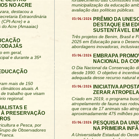
fortalecimento das Comissões Inte
IOS NO ACRE
municipalização da educação amb
avaliação das políticas públicas.
Arara, destacou a
ecretaria Extraordinária
03/06/2026
PRÊMIO DA UNES
 (CPI-Acre) e a
DESTAQUE EM ED
s do Acre (Amaaiac)
SUSTENTÁVEL EM 
Três projetos de Benim, Brasil
DUCAÇÃO
2025 em Educação para o Desenv
 CODAJÁS
abordagens inovadoras, inclusiva
o em geral,
03/06/2026
EMBRAPA PROMOV
cipal e durante a 35ª
NACIONAL DA CO
O Dia Nacional da Conservação do 
 EDUCAÇÃO
desde 1990. O objetivo é incentiva
adequada desse recurso natural e
niram mais de 150
03/06/2026
INICIATIVA APOS
climáticos atuais. A
ZERAR ATROPELA
 de trabalho que visam
rio regional.
Criado em 2019, o programa busca
atropelamento de fauna nas rodov
IALISTAS E
que cerca de 17 animais são atro
A À PRESERVAÇÃO
aproximadamente 475 milhões po
IROS
03/06/2026
PESQUISA DA UN
icultura e Pesca, por
NA PRIMEIRA INF
 Grupo de Observadores
A Universidade Estadual do Oeste
 Franca.