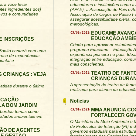
para você levar
educadores e instituições como a
tes ingredientes dos]
(APAE), a Associação de Pais e 
povos e comunidades
Associação de Cegos de Passo Fu
assegurar acessibilidade plena, c
metodológicas.
03/06/2026
EDUCAME AVANÇA
EDUCAÇÃO AMBIE
E INSCRIÇÕES
Criado para aproximar estudantes 
programa Educame – Educação Am
 Bonito contará com uma
experiência pioneira no país. Idea
roca de experiências
integração entre educação, comun
ental e
mais conscientes.
03/06/2026
TEATRO DE FANT
 CRIANÇAS': VEJA
CRIANÇAS DURAN
A apresentação do teatro de fant
atidas durante o último
realizada para alunos da educação
DUCAÇÃO
Notícias
LA BOM JARDIM
03/06/2026
MMA ANUNCIA CO
e abordou temas como
FORTALECER GO
cuidados ambientais em
O Ministério do Meio Ambiente e
de Protocolos de Intenção (PI) e
ÃO DE AGENTES
governos estaduais para estrutur
CE GESTÃO