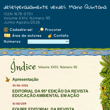
desesperadamente verdes. Mario Quintana
ISSN 1678-0701
Volume XXIV, Número 95
Junho-Agosto/2026
Cadastre-se!
Procurar
Área de autores
Contato
Números
Índice
Volume XXIV, Número 95
Apresentação
03/06/2026
EDITORIAL DA 95ª EDIÇÃO DA REVISTA
EDUCAÇÃO AMBIENTAL EM AÇÃO
10/06/2019
EQUIPE EDITORIAL DA REVISTA