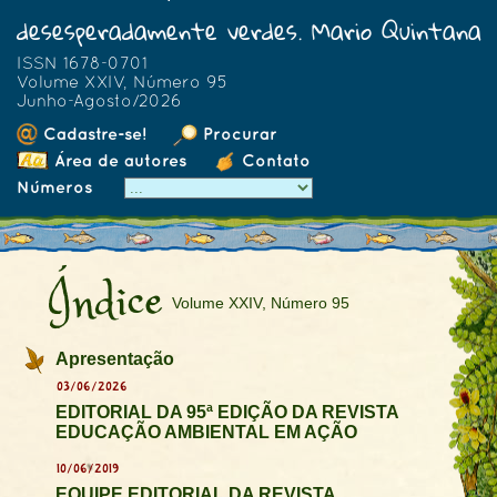
desesperadamente verdes. Mario Quintana
ISSN 1678-0701
Volume XXIV, Número 95
Junho-Agosto/2026
Cadastre-se!
Procurar
Área de autores
Contato
Números
Índice
Volume XXIV, Número 95
Apresentação
03/06/2026
EDITORIAL DA 95ª EDIÇÃO DA REVISTA
EDUCAÇÃO AMBIENTAL EM AÇÃO
10/06/2019
EQUIPE EDITORIAL DA REVISTA