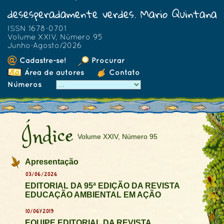
desesperadamente verdes. Mario Quintana
ISSN 1678-0701
Volume XXIV, Número 95
Junho-Agosto/2026
Cadastre-se!
Procurar
Área de autores
Contato
Números
Índice
Volume XXIV, Número 95
Apresentação
03/06/2026
EDITORIAL DA 95ª EDIÇÃO DA REVISTA
EDUCAÇÃO AMBIENTAL EM AÇÃO
10/06/2019
EQUIPE EDITORIAL DA REVISTA