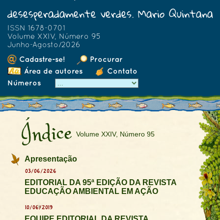
desesperadamente verdes. Mario Quintana
ISSN 1678-0701
Volume XXIV, Número 95
Junho-Agosto/2026
Cadastre-se!
Procurar
Área de autores
Contato
Números
Índice
Volume XXIV, Número 95
Apresentação
03/06/2026
EDITORIAL DA 95ª EDIÇÃO DA REVISTA
EDUCAÇÃO AMBIENTAL EM AÇÃO
10/06/2019
EQUIPE EDITORIAL DA REVISTA