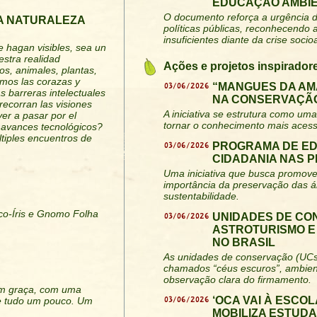
EDUCAÇÃO AMBIE
O documento reforça a urgência d
A NATURALEZA
políticas públicas, reconhecendo
insuficientes diante da crise socio
e hagan visibles, sea un
stra realidad
Ações e projetos inspirador
os, animales, plantas,
eramos las corazas y
03/06/2026
“MANGUES DA AM
s barreras intelectuales
NA CONSERVAÇÃO
recorran las visiones
A iniciativa se estrutura como uma 
ver a pasar por el
tornar o conhecimento mais acess
s avances tecnológicos?
tiples encuentros de
03/06/2026
PROGRAMA DE E
CIDADANIA NAS 
Uma iniciativa que busca promover
importância da preservação das á
sustentabilidade.
rco-Íris e Gnomo Folha
03/06/2026
UNIDADES DE CO
ASTROTURISMO E
NO BRASIL
As unidades de conservação (UCs
chamados “céus escuros”, ambiente
observação clara do firmamento.
m graça, com uma
03/06/2026
‘OCA VAI À ESCO
de tudo um pouco. Um
MOBILIZA ESTUD