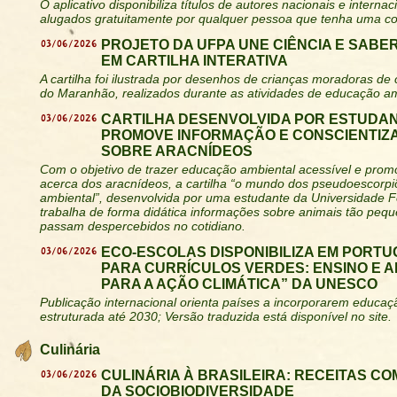
O aplicativo disponibiliza títulos de autores nacionais e intern
alugados gratuitamente por qualquer pessoa que tenha uma co
03/06/2026
PROJETO DA UFPA UNE CIÊNCIA E SABE
EM CARTILHA INTERATIVA
A cartilha foi ilustrada por desenhos de crianças moradoras de
do Maranhão, realizados durante as atividades de educação am
03/06/2026
CARTILHA DESENVOLVIDA POR ESTUDAN
PROMOVE INFORMAÇÃO E CONSCIENTIZ
SOBRE ARACNÍDEOS
Com o objetivo de trazer educação ambiental acessível e prom
acerca dos aracnídeos, a cartilha “o mundo dos pseudoescorp
ambiental”, desenvolvida por uma estudante da Universidade F
trabalha de forma didática informações sobre animais tão peq
passam despercebidos no cotidiano.
03/06/2026
ECO-ESCOLAS DISPONIBILIZA EM PORTU
PARA CURRÍCULOS VERDES: ENSINO E 
PARA A AÇÃO CLIMÁTICA” DA UNESCO
Publicação internacional orienta países a incorporarem educaç
estruturada até 2030; Versão traduzida está disponível no site.
Culinária
03/06/2026
CULINÁRIA À BRASILEIRA: RECEITAS CO
DA SOCIOBIODIVERSIDADE