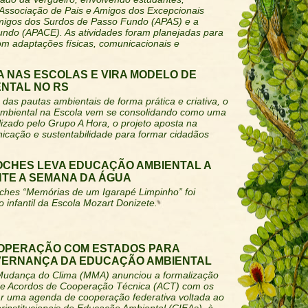
 Associação de Pais e Amigos dos Excepcionais
Amigos dos Surdos de Passo Fundo (APAS) e a
ndo (APACE). As atividades foram planejadas para
om adaptações físicas, comunicacionais e
 NAS ESCOLAS E VIRA MODELO DE
NTAL NO RS
das pautas ambientais de forma prática e criativa, o
biental na Escola vem se consolidando como uma
lizado pelo Grupo A Hora, o projeto aposta na
icação e sustentabilidade para formar cidadãos
OCHES LEVA EDUCAÇÃO AMBIENTAL A
TE A SEMANA DA ÁGUA
oches “Memórias de um Igarapé Limpinho” foi
 infantil da Escola Mozart Donizete.
OPERAÇÃO COM ESTADOS PARA
VERNANÇA DA EDUCAÇÃO AMBIENTAL
 Mudança do Clima (MMA) anunciou a formalização
 de Acordos de Cooperação Técnica (ACT) com os
ar uma agenda de cooperação federativa voltada ao