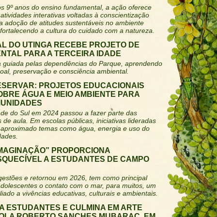
os 9º anos do ensino fundamental, a ação oferece
atividades interativas voltadas à conscientização
 a adoção de atitudes sustentáveis no ambiente
 fortalecendo a cultura do cuidado com a natureza.
L DO UTINGA RECEBE PROJETO DE
NTAL PARA A TERCEIRA IDADE
ica guiada pelas dependências do Parque, aprendendo
al, preservação e consciência ambiental.
ESERVAR: PROJETOS EDUCACIONAIS
OBRE ÁGUA E MEIO AMBIENTE PARA
MUNIDADES
nde do Sul em 2024 passou a fazer parte das
 de aula. Em escolas públicas, iniciativas lideradas
m aproximado temas como água, energia e uso do
dades.
IMAGINAÇÃO” PROPORCIONA
ESQUECÍVEL A ESTUDANTES DE CAMPO
s gestões e retornou em 2026, tem como principal
 adolescentes o contato com o mar, para muitos, um
iado a vivências educativas, culturais e ambientais.
A ESTUDANTES E CULMINA EM ARTE
COLA ROBERTO SANCHES MUBARAC, EM