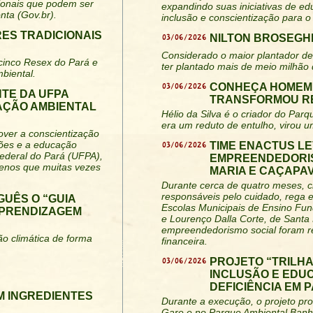
acionais que podem ser
expandindo suas iniciativas de ed
nta (Gov.br).
inclusão e conscientização para o
RES TRADICIONAIS
03/06/2026
NILTON BROSEGHI
Considerado o maior plantador de 
 cinco Resex do Pará e
ter plantado mais de meio milhão
biental.
03/06/2026
CONHEÇA HOMEM 
TE DA UFPA
TRANSFORMOU RE
AÇÃO AMBIENTAL
Hélio da Silva é o criador do Parq
era um reduto de entulho, virou u
over a conscientização
iões e a educação
03/06/2026
TIME ENACTUS LE
ederal do Pará (UFPA),
EMPREENDEDORIS
uenos que muitas vezes
MARIA E CAÇAPAV
Durante cerca de quatro meses, c
responsáveis pelo cuidado, rega 
GUÊS O “GUIA
Escolas Municipais de Ensino Fun
APRENDIZAGEM
e Lourenço Dalla Corte, de Santa 
empreendedorismo social foram re
ão climática de forma
financeira.
03/06/2026
PROJETO “TRILH
INCLUSÃO E EDU
DEFICIÊNCIA EM 
M INGREDIENTES
Durante a execução, o projeto pro
Gare e no Parque Ambiental Banh