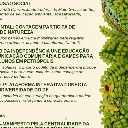
LUSÃO SOCIAL
 UFMS (Universidade Federal de Mato Grosso do Sul)
tas de educação ambiental, acessibilidade,
a.
NTAL: CONTAGEM PARTICIPA DE
 DE NATUREZA
vários países em uma mobilização para registrar
reas urbanas, usando a plataforma iNaturalist.
LTO DA INDEPENDÊNCIA UNE EDUCAÇÃO
UNICAÇÃO COMUNITÁRIA E GAMES PARA
ALUNOS EM PETRÓPOLIS
 isoladas, o projeto do Alto da Independência propõe
escola e para a comunidade: como espaços de
trução de futuro.
: PLATAFORMA INTERATIVA CONECTA
ODIVERSIDADE DO DF
s e unidades de conservação do quadradinho podem
nos passeios, reforçando a conexão entre a
es
A-MANIFESTO PELA CENTRALIDADE DA