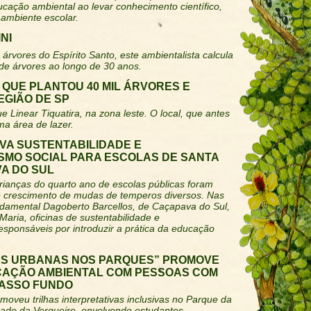
ucação ambiental ao levar conhecimento científico,
 ambiente escolar.
NI
árvores do Espírito Santo, este ambientalista calcula
 de árvores ao longo de 30 anos.
QUE PLANTOU 40 MIL ÁRVORES E
GIÃO DE SP
ue Linear Tiquatira, na zona leste. O local, que antes
ma área de lazer.
VA SUSTENTABILIDADE E
MO SOCIAL PARA ESCOLAS DE SANTA
A DO SUL
rianças do quarto ano de escolas públicas foram
e crescimento de mudas de temperos diversos. Nas
damental Dagoberto Barcellos, de Caçapava do Sul,
Maria, oficinas de sustentabilidade e
sponsáveis por introduzir a prática da educação
AS URBANAS NOS PARQUES” PROMOVE
CAÇÃO AMBIENTAL COM PESSOAS COM
PASSO FUNDO
moveu trilhas interpretativas inclusivas no Parque da
ado da Vergueiro, envolvendo estudantes,