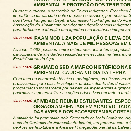
AMBIENTAL E PROTEÇÃO DOS TERRITÓR
Durante o evento, a secretária de Povos Indígenas, Francisca 
importância da parceria entre o governo do Acre, por meio da S
dos Povos Indígenas (Sepi), a Comissão Pró-Indígenas do Acre
Associação do Movimento dos Agentes Agroflorestais Indígena
para fortalecer a atuação dos agentes nos territórios indígenas.
03/06/2026
IPAAM MOBILIZA POPULAÇÃO E LEVA E
AMBIENTAL A MAIS DE MIL PESSOAS EM
Ao todo, 1.082 pessoas, entre estudantes, feirantes e populaçã
participaram de atividades realizadas em escolas, na feira muni
Festa Cultural do Açaí.
03/06/2026
GRAMADO SEDIA MARCO HISTÓRICO NA
AMBIENTAL GAÚCHA NO DIA DA TERRA
Com foco na integração técnica e pedagógica, as oficinas reu
profissionais para discutir soluções práticas diante dos desafios 
programação foi marcada por painéis de experiências e grupos
padronizar e potencializar as ações educativas em todo o territó
03/06/2026
ATIVIDADE REUNIU ESTUDANTES, ESPEC
ÓRGÃOS AMBIENTAIS EM AÇÃO VOLTAD
DAS AVES E DOS ECOSSISTEMAS COSTE
A atividade foi promovida pela Secretaria de Meio Ambiente, Agr
meio da Gerência de Educação Ambiental, em parceria com o
de Aves de Imbituba e a Área de Proteção Ambiental da Baleia