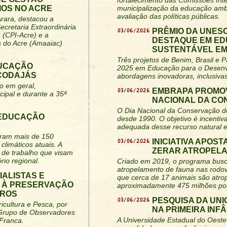
fortalecimento das Comissões Inte
IOS NO ACRE
municipalização da educação amb
avaliação das políticas públicas.
Arara, destacou a
ecretaria Extraordinária
03/06/2026
PRÊMIO DA UNES
 (CPI-Acre) e a
DESTAQUE EM ED
s do Acre (Amaaiac)
SUSTENTÁVEL EM 
Três projetos de Benim, Brasil
DUCAÇÃO
2025 em Educação para o Desenv
 CODAJÁS
abordagens inovadoras, inclusiva
o em geral,
03/06/2026
EMBRAPA PROMOV
cipal e durante a 35ª
NACIONAL DA CO
O Dia Nacional da Conservação do 
 EDUCAÇÃO
desde 1990. O objetivo é incentiva
adequada desse recurso natural e
niram mais de 150
03/06/2026
INICIATIVA APOS
climáticos atuais. A
ZERAR ATROPELA
 de trabalho que visam
rio regional.
Criado em 2019, o programa busca
atropelamento de fauna nas rodov
IALISTAS E
que cerca de 17 animais são atro
A À PRESERVAÇÃO
aproximadamente 475 milhões po
IROS
03/06/2026
PESQUISA DA UN
icultura e Pesca, por
NA PRIMEIRA INF
 Grupo de Observadores
A Universidade Estadual do Oeste
 Franca.