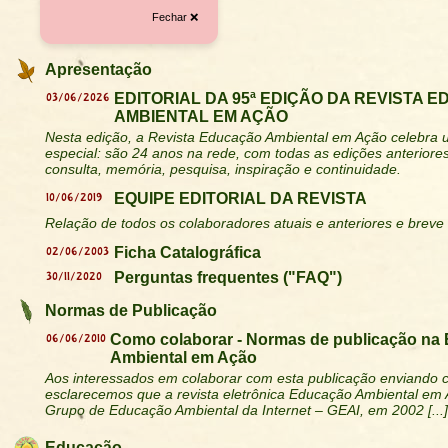
Fechar ❌
Apresentação
03/06/2026
EDITORIAL DA 95ª EDIÇÃO DA REVISTA 
AMBIENTAL EM AÇÃO
Nesta edição, a Revista Educação Ambiental em Ação celebra u
especial: são 24 anos na rede, com todas as edições anteriores
consulta, memória, pesquisa, inspiração e continuidade.
10/06/2019
EQUIPE EDITORIAL DA REVISTA
Relação de todos os colaboradores atuais e anteriores e breve h
02/06/2003
Ficha Catalográfica
30/11/2020
Perguntas frequentes ("FAQ")
Normas de Publicação
06/06/2010
Como colaborar - Normas de publicação na
Ambiental em Ação
Aos interessados em colaborar com esta publicação enviando c
esclarecemos que a revista eletrônica Educação Ambiental em 
Grupo de Educação Ambiental da Internet – GEAI, em 2002 [...]
Educação