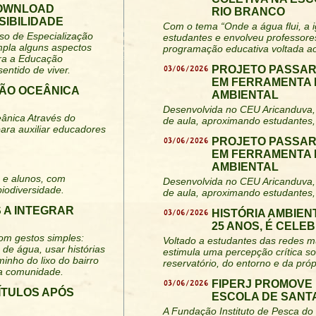
DOWNLOAD
RIO BRANCO
SIBILIDADE
Com o tema “Onde a água flui, a i
rso de Especialização
estudantes e envolveu professore
mpla alguns aspectos
programação educativa voltada ao
ara a Educação
03/06/2026
PROJETO PASSAR
entido de viver.
EM FERRAMENTA 
ÃO OCEÂNICA
AMBIENTAL
Desenvolvida no CEU Aricanduva, 
ânica Através do
de aula, aproximando estudantes,
ra auxiliar educadores
03/06/2026
PROJETO PASSAR
EM FERRAMENTA 
AMBIENTAL
 e alunos, com
Desenvolvida no CEU Aricanduva, 
biodiversidade.
de aula, aproximando estudantes,
 A INTEGRAR
03/06/2026
HISTÓRIA AMBIEN
25 ANOS, É CELE
om gestos simples:
Voltado a estudantes das redes mu
 de água, usar histórias
estimula uma percepção crítica s
minho do lixo do bairro
reservatório, do entorno e da pró
na comunidade.
03/06/2026
FIPERJ PROMOVE
TÍTULOS APÓS
ESCOLA DE SANT
A Fundação Instituto de Pesca do