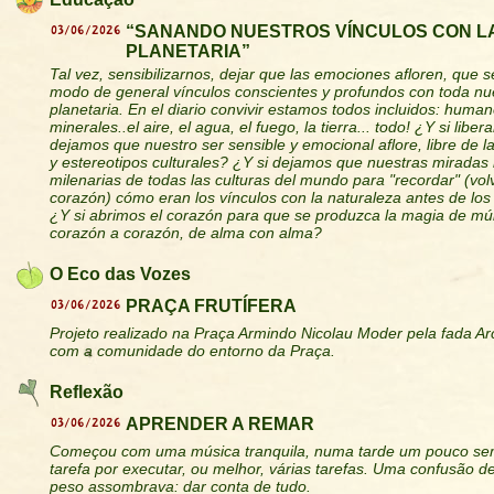
03/06/2026
“SANANDO NUESTROS VÍNCULOS CON L
PLANETARIA”
Tal vez, sensibilizarnos, dejar que las emociones afloren, que s
modo de general vínculos conscientes y profundos con toda nue
planetaria. En el diario convivir estamos todos incluidos: human
minerales..el aire, el agua, el fuego, la tierra... todo! ¿Y si lib
dejamos que nuestro ser sensible y emocional aflore, libre de la
y estereotipos culturales? ¿Y si dejamos que nuestras miradas 
milenarias de todas las culturas del mundo para "recordar" (vol
corazón) cómo eran los vínculos con la naturaleza antes de lo
¿Y si abrimos el corazón para que se produzca la magia de múl
corazón a corazón, de alma con alma?
O Eco das Vozes
03/06/2026
PRAÇA FRUTÍFERA
Projeto realizado na Praça Armindo Nicolau Moder pela fada A
com a comunidade do entorno da Praça.
Reflexão
03/06/2026
APRENDER A REMAR
Começou com uma música tranquila, numa tarde um pouco se
tarefa por executar, ou melhor, várias tarefas. Uma confusão 
peso assombrava: dar conta de tudo.