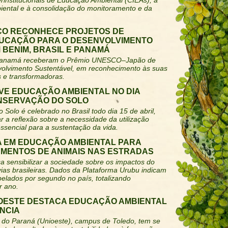
rinstitucionais de Educação Ambiental (CIEAs), à
iental e à consolidação do monitoramento e da
CO RECONHECE PROJETOS DE
UCAÇÃO PARA O DESENVOLVIMENTO
BENIM, BRASIL E PANAMÁ
 e Panamá receberam o Prêmio UNESCO–Japão de
olvimento Sustentável, em reconhecimento às suas
s e transformadoras.
E EDUCAÇÃO AMBIENTAL NO DIA
NSERVAÇÃO DO SOLO
Solo é celebrado no Brasil todo dia 15 de abril,
r a reflexão sobre a necessidade da utilização
ssencial para a sustentação da vida.
TA EM EDUCAÇÃO AMBIENTAL PARA
MENTOS DE ANIMAIS NAS ESTRADAS
 sensibilizar a sociedade sobre os impactos do
ias brasileiras. Dados da Plataforma Urubu indicam
pelados por segundo no país, totalizando
r ano.
IOESTE DESTACA EDUCAÇÃO AMBIENTAL
ÂNCIA
 do Paraná (Unioeste), campus de Toledo, tem se