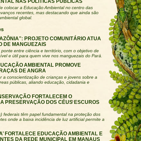
NTAL NAS POLÍTICAS PÚBLICAS
e colocar a Educação Ambiental no centro das
 avanços recentes, mas destacando que ainda são
ambiental global.
es
AZÔNIA”: PROJETO COMUNITÁRIO ATUA
 DE MANGUEZAIS
ponte entre ciência e território, com o objetivo de
ível e útil para quem vive nos manguezais do Pará.
DUCAÇÃO AMBIENTAL PROMOVE
PRAÇAS DE ANGRA
 a conscientização de crianças e jovens sobre a
reas públicas, aliando educação, cidadania e
NSERVAÇÃO FORTALECEM O
 A PRESERVAÇÃO DOS CÉUS ESCUROS
) federais têm papel fundamental na proteção dos
s onde a baixa incidência de luz artificial permite a
LA’ FORTALECE EDUCAÇÃO AMBIENTAL E
ANTES DA REDE MUNICIPAL EM MANAUS