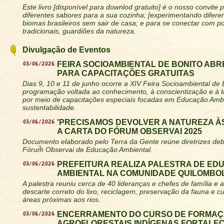
Este livro [disponível para downlod gratuito] é o nosso convite 
diferentes sabores para a sua cozinha; [experimentando diferen
biomas brasileiros sem sair de casa; e para se conectar com 
tradicionais, guardiões da natureza.
Divulgação de Eventos
03/06/2026
FEIRA SOCIOAMBIENTAL DE BONITO ABR
PARA CAPACITAÇÕES GRATUITAS
Dias 9, 10 e 11 de junho ocorre a XIV Feira Socioambiental de
programação voltada ao conhecimento, à conscientização e à t
por meio de capacitações especiais focadas em Educação Ambi
sustentabilidade.
03/06/2026
'PRECISAMOS DEVOLVER A NATUREZA ÀS
A CARTA DO FÓRUM OBSERVAI 2025
Documento elaborado pelo Terra da Gente reúne diretrizes deb
Fórum Observai de Educação Ambiental.
03/06/2026
PREFEITURA REALIZA PALESTRA DE E
AMBIENTAL NA COMUNIDADE QUILOMBO
A palestra reuniu cerca de 40 lideranças e chefes de família 
descarte correto do lixo, reciclagem, preservação da fauna e 
áreas próximas aos rios.
03/06/2026
ENCERRAMENTO DO CURSO DE FORMAÇ
AGROFLORESTAIS INDÍGENAS FORTALE