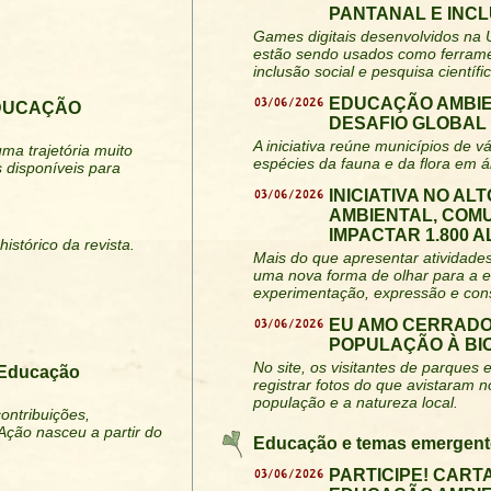
PANTANAL E INC
Games digitais desenvolvidos na
estão sendo usados como ferramen
inclusão social e pesquisa científic
03/06/2026
EDUCAÇÃO AMBIE
EDUCAÇÃO
DESAFIO GLOBAL
A iniciativa reúne municípios de 
ma trajetória muito
espécies da fauna e da flora em á
 disponíveis para
03/06/2026
INICIATIVA NO A
AMBIENTAL, COM
IMPACTAR 1.800 
istórico da revista.
Mais do que apresentar atividades
uma nova forma de olhar para a 
experimentação, expressão e cons
03/06/2026
EU AMO CERRADO
POPULAÇÃO À BI
No site, os visitantes de parque
 Educação
registrar fotos do que avistaram 
população e a natureza local.
ontribuições,
Ação nasceu a partir do
Educação e temas emergent
03/06/2026
PARTICIPE! CART