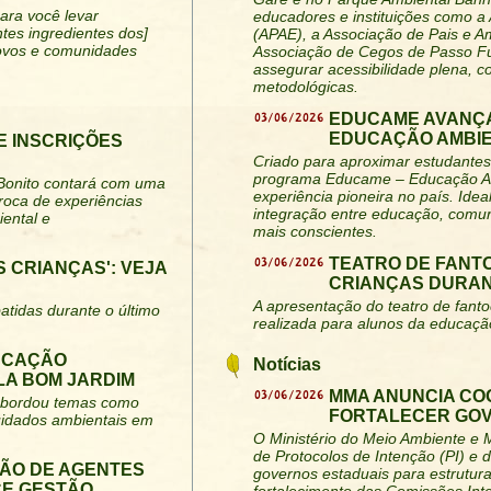
para você levar
educadores e instituições como a
tes ingredientes dos]
(APAE), a Associação de Pais e 
povos e comunidades
Associação de Cegos de Passo Fu
assegurar acessibilidade plena, c
metodológicas.
03/06/2026
EDUCAME AVANÇA
EDUCAÇÃO AMBIE
E INSCRIÇÕES
Criado para aproximar estudantes 
programa Educame – Educação Am
 Bonito contará com uma
experiência pioneira no país. Idea
roca de experiências
integração entre educação, comun
ental e
mais conscientes.
03/06/2026
TEATRO DE FANT
 CRIANÇAS': VEJA
CRIANÇAS DURAN
A apresentação do teatro de fant
atidas durante o último
realizada para alunos da educação
DUCAÇÃO
Notícias
LA BOM JARDIM
03/06/2026
MMA ANUNCIA CO
e abordou temas como
FORTALECER GO
cuidados ambientais em
O Ministério do Meio Ambiente e
de Protocolos de Intenção (PI) e
ÃO DE AGENTES
governos estaduais para estrutur
CE GESTÃO