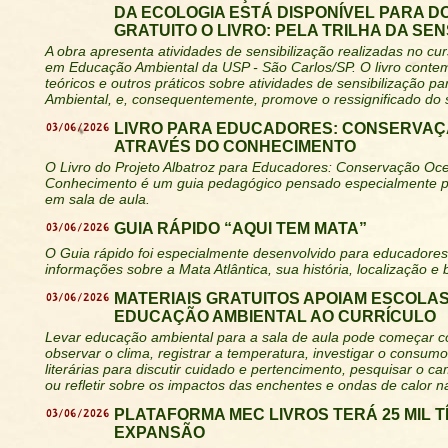
DA ECOLOGIA ESTÁ DISPONÍVEL PARA 
GRATUITO O LIVRO: PELA TRILHA DA SEN
A obra apresenta atividades de sensibilização realizadas no cu
em Educação Ambiental da USP - São Carlos/SP. O livro conte
teóricos e outros práticos sobre atividades de sensibilização p
Ambiental, e, consequentemente, promove o ressignificado do s
03/06/2026
LIVRO PARA EDUCADORES: CONSERVAÇ
ATRAVÉS DO CONHECIMENTO
O Livro do Projeto Albatroz para Educadores: Conservação Oce
Conhecimento é um guia pedagógico pensado especialmente pa
em sala de aula.
03/06/2026
GUIA RÁPIDO “AQUI TEM MATA”
O Guia rápido foi especialmente desenvolvido para educadores
informações sobre a Mata Atlântica, sua história, localização e 
03/06/2026
MATERIAIS GRATUITOS APOIAM ESCOLAS
EDUCAÇÃO AMBIENTAL AO CURRÍCULO
Levar educação ambiental para a sala de aula pode começar c
observar o clima, registrar a temperatura, investigar o consumo
literárias para discutir cuidado e pertencimento, pesquisar o ca
ou refletir sobre os impactos das enchentes e ondas de calor 
03/06/2026
PLATAFORMA MEC LIVROS TERÁ 25 MIL 
EXPANSÃO