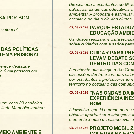
Direcionada a estudantes do 6º a
palestras, dinâmicas educativas e 
ambiental. A proposta é estimular
SA POR BOM
escolar e no dia a dia dos alunos,
03/06/2026
PARQUE ESTADUA
sintonia?
EDUCAÇÃO AMBIE
Os idosos realizaram visita técn
sobre cuidados com a saúde pesso
 DAS POLÍTICAS
03/06/2026
CUIDAR PARA PR
TEMA PRISIONAL
LEVAM DEBATE S
DENTRO DAS CO
 merece destaque
A enchente que atingiu o Rio Gra
de 6 mil pessoas em
discussões dentro e fora das salas
a.
por estudantes e professores tê
território no cotidiano das comuni
03/06/2026
“NAS ONDAS DA 
EXPERIÊNCIA IN
os em casa 29 espécies
BOM
 linda Magnólia tombou
A iniciativa, que já marcou outra
objetivo oportunizar a crianças e
momento inédito e inesquecível, al
03/06/2026
PROJETO MOBILIZ
MEIO AMBIENTE E
COLETIVA NA ES