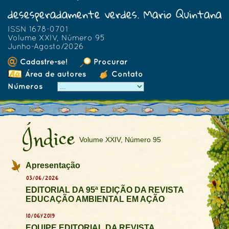
desesperadamente verdes. Mario Quintana
ISSN 1678-0701
Volume XXIV, Número 95
Junho-Agosto/2026
Cadastre-se!
Procurar
Área de autores
Contato
Números
Índice
Volume XXIV, Número 95
Apresentação
03/06/2026
EDITORIAL DA 95ª EDIÇÃO DA REVISTA
EDUCAÇÃO AMBIENTAL EM AÇÃO
10/06/2019
EQUIPE EDITORIAL DA REVISTA