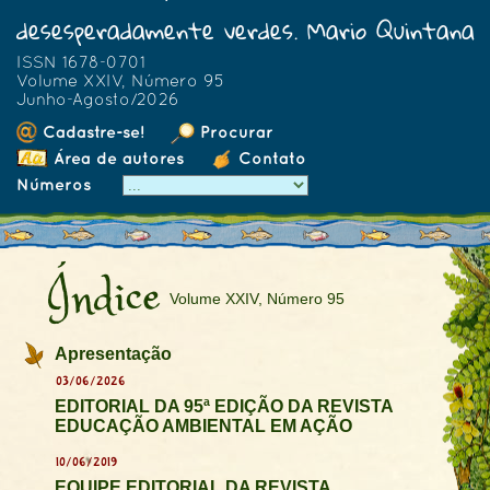
desesperadamente verdes. Mario Quintana
ISSN 1678-0701
Volume XXIV, Número 95
Junho-Agosto/2026
Cadastre-se!
Procurar
Área de autores
Contato
Números
Índice
Volume XXIV, Número 95
Apresentação
03/06/2026
EDITORIAL DA 95ª EDIÇÃO DA REVISTA
EDUCAÇÃO AMBIENTAL EM AÇÃO
10/06/2019
EQUIPE EDITORIAL DA REVISTA