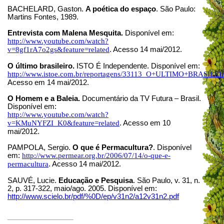
BACHELARD, Gaston.
A poética do espaço
. São Paulo:
Martins Fontes, 1989.
Entrevista com Malena Mesquita.
Disponível em:
http://www.youtube.com/watch?
v=8gf1rA7o2gs&feature=related
. Acesso 14 mai/2012.
O último brasileiro.
ISTO É Independente. Disponível em:
http://www.istoe.com.br/reportagens/33113_O+ULTIMO+BRASILE
Acesso em 14 mai/2012.
O Homem e a Baleia.
Documentário da TV Futura – Brasil.
Disponível em:
http://www.youtube.com/watch?
v=KMuNYFZI_K0&feature=related
. Acesso em 10
mai/2012.
PAMPOLA, Sergio.
O que é Permacultura?
. Disponível
em:
http://www.permear.org.br/2006/07/14/o-que-e-
permacultura
. Acesso 14 mai/2012.
SAUVÉ, Lucie.
Educação e Pesquisa
. São Paulo, v. 31, n.
2, p. 317-322, maio/ago. 2005. Disponível em:
http://www.scielo.br/pdf/%0D/ep/v31n2/a12v31n2.pdf