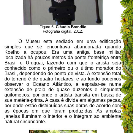
Figura 5:
Cláudia Brandão
Fotografia digital, 2012.
O Museu esta sediado em uma edificação
simples que se encontrava abandonada quando
Koelho a ocupou. Era uma antiga base militar
localizada há poucos metros da ponte fronteiriça entre
Brasil e Uruguai, fazendo com que o artista seja
conhecido como o primeiro ou o último morador do
Brasil, dependendo do ponto de vista. A extensão total
do terreno é de quatro hectares, e ao fundo podemos
observar o Oceano Atlântico, a espraiar-se numa
extensão de praia de quase duzentos e cinquenta
quilômetros, por onde o artista transita em busca de
sua matéria-prima. A casa é divida em algumas peças,
por onde estão distribuídas suas obras de acordo com
as épocas em que foram produzidas. As amplas
janelas iluminam o interior e o integram ao ambiente
natural circundante.