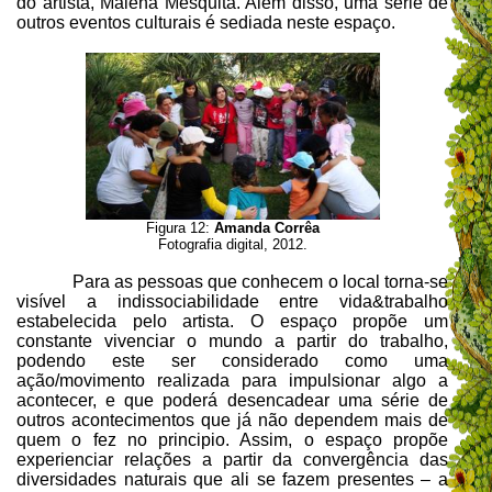
do artista, Malena Mesquita. Além disso, uma série de
outros eventos culturais é sediada neste espaço.
Figura 12:
Amanda Corrêa
Fotografia digital, 2012.
Para as pessoas que conhecem o local torna-se
visível a indissociabilidade entre vida&trabalho
estabelecida pelo artista. O espaço propõe um
constante vivenciar o mundo a partir do trabalho,
podendo este ser considerado como uma
ação/movimento realizada para impulsionar algo a
acontecer, e que poderá desencadear uma série de
outros acontecimentos que já não dependem mais de
quem o fez no principio. Assim, o espaço propõe
experienciar relações a partir da convergência das
diversidades naturais
que ali se fazem presentes – a