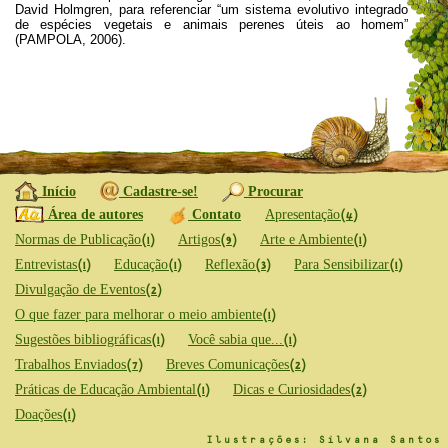
David Holmgren, para referenciar “um sistema evolutivo integrado
de espécies vegetais e animais perenes úteis ao homem”
(PAMPOLA, 2006).
Início
Cadastre-se!
Procurar
Área de autores
Contato
Apresentação
(4)
Normas de Publicação
Artigos
Arte e Ambiente
(1)
(9)
(1)
Entrevistas
Educação
Reflexão
Para Sensibilizar
(1)
(1)
(3)
(1)
Divulgação de Eventos
(2)
O que fazer para melhorar o meio ambiente
(1)
Sugestões bibliográficas
Você sabia que...
(1)
(1)
Trabalhos Enviados
Breves Comunicações
(7)
(2)
Práticas de Educação Ambiental
Dicas e Curiosidades
(1)
(2)
Doações
(1)
Ilustrações: Silvana Santos