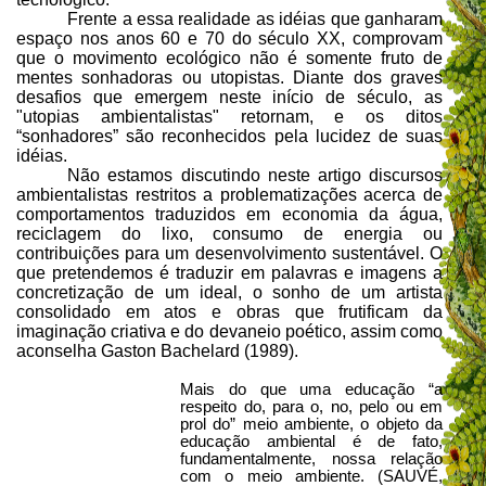
Frente a essa realidade as idéias que ganharam
espaço nos anos 60 e 70 do século XX, comprovam
que o movimento ecológico não é somente fruto de
mentes sonhadoras ou utopistas. Diante dos graves
desafios que emergem neste início de século, as
"utopias ambientalistas" retornam, e os ditos
“sonhadores” são reconhecidos pela lucidez de suas
idéias.
Não estamos discutindo neste artigo discursos
ambientalistas restritos a problematizações acerca de
comportamentos traduzidos em economia da água,
reciclagem do lixo, consumo de energia ou
contribuições para um desenvolvimento sustentável. O
que pretendemos é traduzir em palavras e imagens a
concretização de um ideal, o sonho de um artista
consolidado em atos e obras que frutificam da
imaginação criativa e do devaneio poético, assim como
aconselha Gaston Bachelard (1989).
Mais do que uma educação “a
respeito do, para o, no, pelo ou em
prol do” meio ambiente, o objeto da
educação ambiental é de fato,
fundamentalmente, nossa relação
com o meio ambiente. (SAUVÉ,