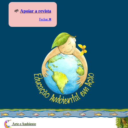
🌱
Apoiar a revista
Fechar ❌
Arte e Ambiente