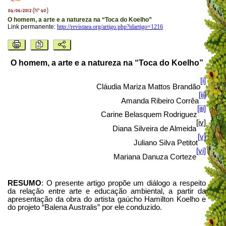
04/06/2012 (Nº 40)
O homem, a arte e a natureza na “Toca do Koelho”
Link permanente:
http://revistaea.org/artigo.php?idartigo=1216
O homem, a arte e a natureza na “Toca do Koelho”
[i]
Cláudia Mariza Mattos Brandão
[ii]
Amanda Ribeiro Corrêa
[iii]
Carine Belasquem
Rodriguez
[iv]
Diana Silveira de Almeida
[v]
Juliano Silva Petitot
[vi]
Mariana Danuza Corteze
RESUMO
: O presente artigo propõe um diálogo a respeito
da relação entre arte e educação ambiental, a partir da
apresentação da obra do artista gaúcho Hamilton Koelho e
do projeto “Balena Australis” por ele conduzido.