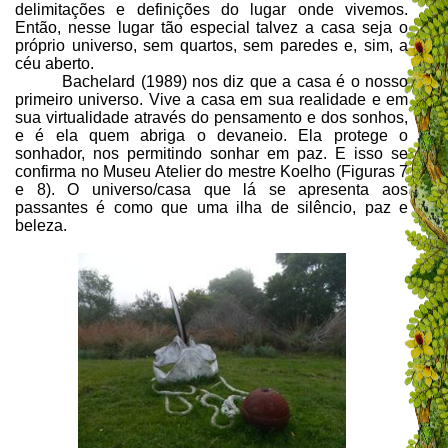
delimitações e definições do lugar onde vivemos.
Então, nesse lugar tão especial talvez a casa seja o
próprio universo, sem quartos, sem paredes e, sim, a
céu aberto.
Bachelard (1989) nos diz que a casa é o nosso
primeiro universo. Vive a casa em sua realidade e em
sua virtualidade através do pensamento e dos sonhos,
e é ela quem abriga o devaneio. Ela protege o
sonhador, nos permitindo sonhar em paz. E isso se
confirma no Museu Atelier do mestre Koelho (Figuras 7
e 8). O universo/casa que lá se apresenta aos
passantes é como que uma ilha de silêncio, paz e
beleza.