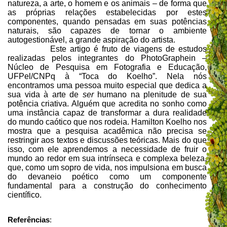
natureza, a arte, o homem e os animais – de forma que
as próprias relações estabelecidas por estes
componentes, quando pensadas em suas potências
naturais, são capazes de tornar o ambiente
autogestionável, a grande aspiração do artista.
Este artigo é fruto de viagens de estudos
realizadas pelos integrantes do PhotoGraphein –
Núcleo de Pesquisa em Fotografia e Educação,
UFPel/CNPq à “Toca do Koelho”. Nela nós
encontramos uma pessoa muito especial que dedica a
sua vida à arte de
ser
humano na plenitude de sua
potência criativa. Alguém que acredita no sonho como
uma instância capaz de transformar a dura realidade
do mundo caótico que nos rodeia. Hamilton Koelho nos
mostra que a pesquisa acadêmica não precisa se
restringir aos textos e discussões teóricas. Mais do que
isso, com ele aprendemos a necessidade de fruir o
mundo ao redor em sua intrínseca e complexa beleza,
que, como um sopro de vida, nos impulsiona em busca
do devaneio poético como um componente
fundamental para a construção do conhecimento
científico.
Referências
: