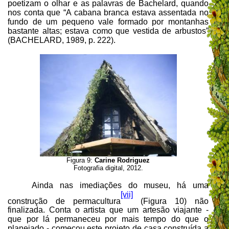
poetizam o olhar e as palavras de Bachelard, quando
nos conta que “A cabana branca estava assentada no
fundo de um pequeno vale formado por montanhas
bastante altas; estava como que vestida de arbustos”
(BACHELARD, 1989, p. 222).
Figura 9:
Carine Rodriguez
Fotografia digital, 2012.
Ainda nas imediações do museu, há uma
[vii]
construção de permacultura
(Figura 10) não
finalizada. Conta o artista que um artesão viajante -
que por lá permaneceu por mais tempo do que o
planejado - começou este projeto de casa construída a