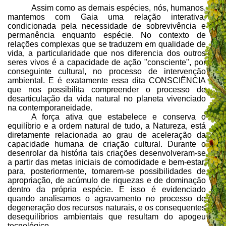
Assim como as demais espécies, nós, humanos,
mantemos com Gaia uma relação interativa,
condicionada pela necessidade de sobrevivência e
permanência enquanto espécie. No contexto de
relações complexas que se traduzem em qualidade de
vida, a particularidade que nos diferencia dos outros
seres vivos é a capacidade de ação "consciente", por
conseguinte cultural, no processo de intervenção
ambiental. E é exatamente essa dita CONSCIÊNCIA
que nos possibilita compreender o processo de
desarticulação da vida natural no planeta vivenciado
na contemporaneidade.
A força ativa que estabelece e conserva o
equilíbrio e a ordem natural de tudo, a Natureza, está
diretamente relacionada ao grau de aceleração da
capacidade humana de criação cultural. Durante o
desenrolar da história tais criações desenvolveram-se
a partir das metas iniciais de comodidade e bem-estar,
para, posteriormente, tornarem-se possibilidades de
apropriação, de acúmulo de riquezas e de dominação
dentro da própria espécie. E isso é evidenciado
quando analisamos o agravamento no processo de
degeneração dos recursos naturais, e os consequentes
desequilíbrios ambientais que resultam do apogeu
tecnológico.