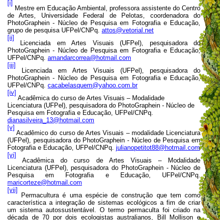
[i]
Mestre em Educação Ambiental, professora assistente do Centro
de Artes, Universidade Federal de Pelotas, coordenadora do
PhotoGraphein - Núcleo de Pesquisa em Fotografia e Educação,
grupo de pesquisa UFPel/CNPq.
attos@vetorial.net
[ii]
Licenciada em Artes Visuais (UFPel), pesquisadora do
PhotoGraphein - Núcleo de Pesquisa em Fotografia e Educação,
UFPel/CNPq.
amandarcorrea@hotmail.com
[iii]
Licenciada em Artes Visuais (UFPel), pesquisadora do
PhotoGraphein - Núcleo de Pesquisa em Fotografia e Educação,
UFPel/CNPq.
cacabelasquem@yahoo.com.br
[iv]
Acadêmica do curso de Artes Visuais – Modalidade
Licenciatura (UFPel), pesquisadora do PhotoGraphein - Núcleo de
Pesquisa em Fotografia e Educação, UFPel/CNPq.
dianasilveira_13@hotmail.com
[v]
Acadêmico do curso de Artes Visuais – modalidade Licenciatura
(UFPel), pesquisadora do PhotoGraphein - Núcleo de Pesquisa em
Fotografia e Educação, UFPel/CNPq.
julianopetitot88@hotmail.com
[vi]
Acadêmica do curso de Artes Visuais – Modalidade
Licenciatura (UFPel), pesquisadora do PhotoGraphein - Núcleo de
Pesquisa em Fotografia e Educação, UFPel/CNPq.
maricorteze@hotmail.com
[vii]
Permacultura é uma espécie de construção que tem como
característica a integração de sistemas ecológicos a fim de criar
um sistema autossustentável. O termo permaculta foi criado na
década de 70 por dois ecologistas australianos, Bill Mollison e