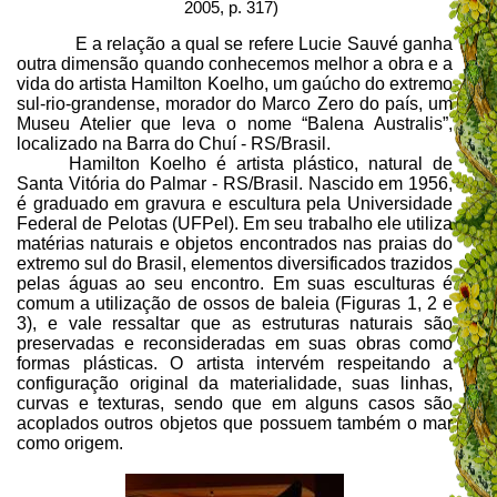
2005, p. 317)
E a relação a qual se refere Lucie Sauvé ganha
outra dimensão quando conhecemos melhor a obra e a
vida do artista Hamilton Koelho, um gaúcho do extremo
sul-rio-grandense, morador do Marco Zero do país,
um
Museu Atelier que leva o nome “Balena Australis”,
localizado na Barra do Chuí - RS/Brasil.
Hamilton Koelho é artista plástico, natural de
Santa Vitória do Palmar - RS/Brasil. Nascido em 1956,
é graduado em gravura e escultura pela Universidade
Federal de Pelotas (UFPel). Em seu trabalho ele utiliza
matérias naturais e objetos encontrados nas praias do
extremo sul do Brasil, elementos diversificados trazidos
pelas águas ao seu encontro. Em suas esculturas é
comum a utilização de ossos de baleia (Figuras 1, 2 e
3), e vale ressaltar que as estruturas naturais são
preservadas e reconsideradas em suas obras como
formas plásticas. O artista intervém respeitando a
configuração original da materialidade, suas linhas,
curvas e texturas, sendo que em alguns casos são
acoplados outros objetos que possuem também o mar
como origem.