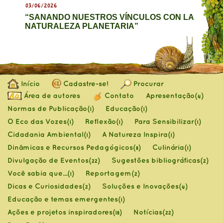
03/06/2026
“SANANDO NUESTROS VÍNCULOS CON LA
NATURALEZA PLANETARIA”
Início
Cadastre-se!
Procurar
Área de autores
Contato
Apresentação
(4)
Normas de Publicação
Educação
(1)
(1)
O Eco das Vozes
Reflexão
Para Sensibilizar
(1)
(1)
(1)
Cidadania Ambiental
A Natureza Inspira
(1)
(1)
Dinâmicas e Recursos Pedagógicos
Culinária
(8)
(1)
Divulgação de Eventos
Sugestões bibliográficas
(22)
(2)
Você sabia que...
Reportagem
(1)
(2)
Dicas e Curiosidades
Soluções e Inovações
(2)
(4)
Educação e temas emergentes
(1)
Ações e projetos inspiradores
Notícias
(18)
(22)