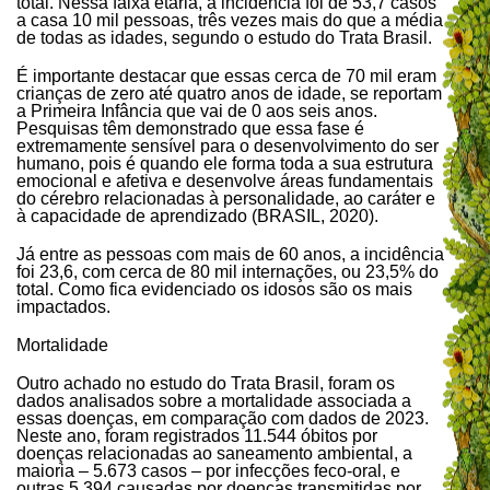
total. Nessa faixa etária, a incidência foi de 53,7 casos
a casa 10 mil pessoas, três vezes mais do que a média
de todas as idades, segundo o estudo do Trata Brasil.
É importante destacar que essas cerca de 70 mil eram
crianças de zero até quatro anos de idade, se reportam
a Primeira Infância que vai de 0 aos seis anos.
Pesquisas têm demonstrado que essa fase é
extremamente sensível para o desenvolvimento do ser
humano, pois é quando ele forma toda a sua estrutura
emocional e afetiva e desenvolve áreas fundamentais
do cérebro relacionadas à personalidade, ao caráter e
à capacidade de aprendizado (BRASIL, 2020).
Já entre as pessoas com mais de 60 anos, a incidência
foi 23,6, com cerca de 80 mil internações, ou 23,5% do
total. Como fica evidenciado os idosos são os mais
impactados.
Mortalidade
Outro achado no estudo do Trata Brasil, foram os
dados analisados sobre a mortalidade associada a
essas doenças, em comparação com dados de 2023.
Neste ano, foram registrados 11.544 óbitos por
doenças relacionadas ao saneamento ambiental, a
maioria – 5.673 casos – por infecções feco-oral, e
outras 5.394 causadas por doenças transmitidas por