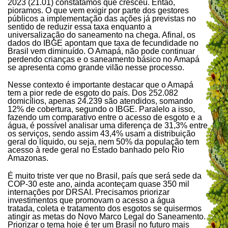
2023 (21.01) constatamos que cresceu. Então,
pioramos. O que vem exigir por parte dos gestores
públicos a implementação das ações já previstas no
sentido de reduzir essa taxa enquanto a
universalização do saneamento na chega. Afinal, os
dados do IBGE apontam que taxa de fecundidade no
Brasil vem diminuído. O Amapá, não pode continuar
perdendo crianças e o saneamento básico no Amapá
se apresenta como grande vilão nesse processo.
Nesse contexto é importante destacar que o Amapá
tem a pior rede de esgoto do país. Dos 252.082
domicílios, apenas 24.239 são atendidos, somando
12% de cobertura, segundo o IBGE. Paralelo a isso,
fazendo um comparativo entre o acesso de esgoto e a
água, é possível analisar uma diferença de 31,3% entre
os serviços, sendo assim 43,4% usam a distribuição
geral do líquido, ou seja, nem 50% da população tem
acesso à rede geral no Estado banhado pelo Rio
Amazonas.
É muito triste ver que no Brasil, país que será sede da
COP-30 este ano, ainda aconteçam quase 350 mil
internações por DRSAI. Precisamos priorizar
investimentos que promovam o acesso a água
tratada, coleta e tratamento dos esgotos se quisermos
atingir as metas do Novo Marco Legal do Saneamento.
Priorizar o tema hoje é ter um Brasil no futuro mais