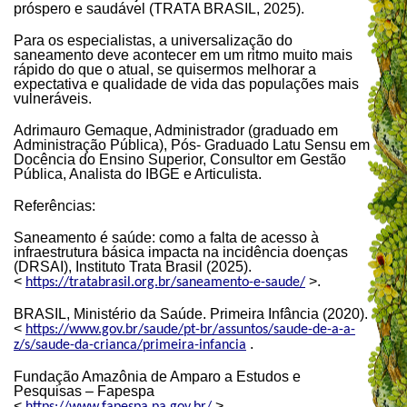
próspero e saudável (TRATA BRASIL, 2025).
Para os especialistas, a universalização do
saneamento deve acontecer em um ritmo muito mais
rápido do que o atual, se quisermos melhorar a
expectativa e qualidade de vida das populações mais
vulneráveis.
Adrimauro Gemaque, Administrador (graduado em
Administração Pública), Pós- Graduado Latu Sensu em
Docência do Ensino Superior, Consultor em Gestão
Pública, Analista do IBGE e Articulista.
Referências:
Saneamento é saúde: como a falta de acesso à
infraestrutura básica impacta na incidência doenças
(DRSAI), Instituto Trata Brasil (2025).
<
>.
https://tratabrasil.org.br/saneamento-e-saude/
BRASIL, Ministério da Saúde. Primeira Infância (2020).
<
https://www.gov.br/saude/pt-br/assuntos/saude-de-a-a-
.
z/s/saude-da-crianca/primeira-infancia
Fundação Amazônia de Amparo a Estudos e
Pesquisas – Fapespa
<
>.
https://www.fapespa.pa.gov.br/