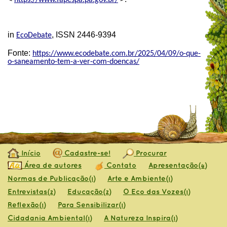
in
, ISSN 2446-9394
EcoDebate
Fonte:
https://www.ecodebate.com.br/2025/04/09/o-que-
o-saneamento-tem-a-ver-com-doencas/
Início
Cadastre-se!
Procurar
Área de autores
Contato
Apresentação
(4)
Normas de Publicação
Arte e Ambiente
(1)
(1)
Entrevistas
Educação
O Eco das Vozes
(2)
(2)
(1)
Reflexão
Para Sensibilizar
(1)
(1)
Cidadania Ambiental
A Natureza Inspira
(1)
(1)