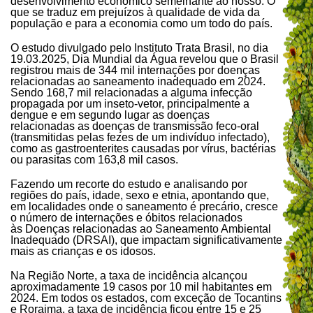
desenvolvimento econômico semelhante ao nosso. O
que se traduz em prejuízos à qualidade de vida da
população e para a economia como um todo do país.
O estudo divulgado pelo Instituto Trata Brasil, no dia
19.03.2025, Dia Mundial da Água revelou que o Brasil
registrou mais de 344 mil internações por doenças
relacionadas ao saneamento inadequado em 2024.
Sendo 168,7 mil relacionadas a alguma infecção
propagada por um inseto-vetor, principalmente a
dengue e em segundo lugar as doenças
relacionadas as doenças de transmissão feco-oral
(transmitidas pelas fezes de um indivíduo infectado),
como as gastroenterites causadas por vírus, bactérias
ou parasitas com 163,8 mil casos.
Fazendo um recorte do estudo e analisando por
regiões do país, idade, sexo e etnia, apontando que,
em localidades onde o saneamento é precário, cresce
o número de internações e óbitos relacionados
às Doenças relacionadas ao Saneamento Ambiental
Inadequado (DRSAI), que impactam significativamente
mais as crianças e os idosos.
Na Região Norte, a taxa de incidência alcançou
aproximadamente 19 casos por 10 mil habitantes em
2024. Em todos os estados, com exceção de Tocantins
e Roraima, a taxa de incidência ficou entre 15 e 25