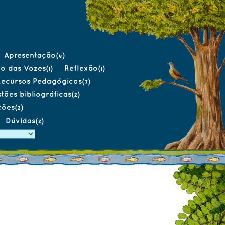
Apresentação
(4)
o das Vozes
Reflexão
(1)
(1)
Recursos Pedagógicos
(7)
tões bibliográficas
(2)
ções
(2)
Dúvidas
(2)