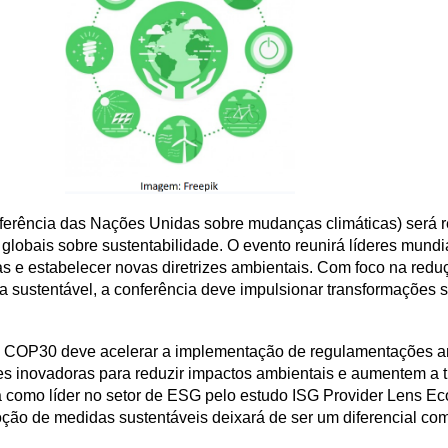
erência das Nações Unidas sobre mudanças climáticas) será 
obais sobre sustentabilidade. O evento reunirá líderes mundiai
as e estabelecer novas diretrizes ambientais. Com foco na red
 sustentável, a conferência deve impulsionar transformações si
 a COP30 deve acelerar a implementação de regulamentações am
s inovadoras para reduzir impactos ambientais e aumentem a 
como líder no setor de ESG pelo estudo ISG Provider Lens E
oção de medidas sustentáveis deixará de ser um diferencial com