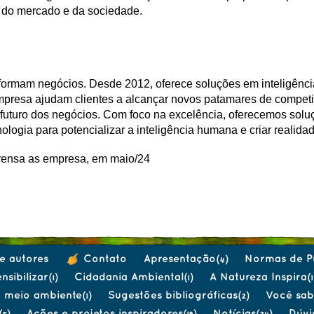
 do mercado e da sociedade.
formam negócios. Desde 2012, oferece soluções em inteligência a
empresa ajudam clientes a alcançar novos patamares de compe
 futuro dos negócios. Com foco na excelência, oferecemos so
logia para potencializar a inteligência humana e criar realida
prensa as empresa, em maio/24
e autores
Contato
Apresentação
Normas de P
(4)
nsibilizar
Cidadania Ambiental
A Natureza Inspira
(1)
(1)
(1
o meio ambiente
Sugestões bibliográficas
Você sabi
(1)
(2)
Ações e projetos inspiradores
Notícias
Dúvi