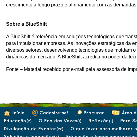
crescimento a longo prazo e alinhamento com as demandas
Sobre a BlueShift
A BlueShift é referência em soluções tecnológicas que trans
para impulsionar empresas. As inovações estratégicas da 
diversos setores, desenvolvendo tecnologias que moldam o
dinâmicas do mercado. A BlueShift acredita no poder da tecno
Fonte – Material recebido por e-mail pela assessoria de im
Início
Cadastre-se!
Procurar
Área d
Educação
O Eco das Vozes
Reflexão
Para Se
(2)
(1)
(1)
Divulgação de Eventos
O que fazer para melhorar 
(22)
Soluções e Inovações
Educação e temas emergentes