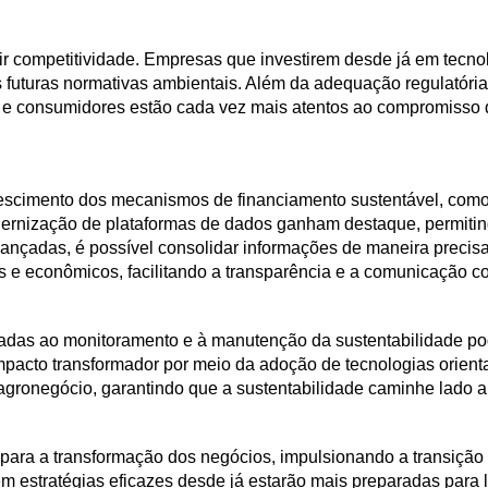
r competitividade. Empresas que investirem desde já em tecnol
 futuras normativas ambientais. Além da adequação regulatória,
 e consumidores estão cada vez mais atentos ao compromisso 
scimento dos mecanismos de financiamento sustentável, como c
dernização de plataformas de dados ganham destaque, permit
ançadas, é possível consolidar informações de maneira precis
e econômicos, facilitando a transparência e a comunicação c
tadas ao monitoramento e à manutenção da sustentabilidade p
impacto transformador por meio da adoção de tecnologias orien
agronegócio, garantindo que a sustentabilidade caminhe lado a 
ara a transformação dos negócios, impulsionando a transição
estratégias eficazes desde já estarão mais preparadas para l