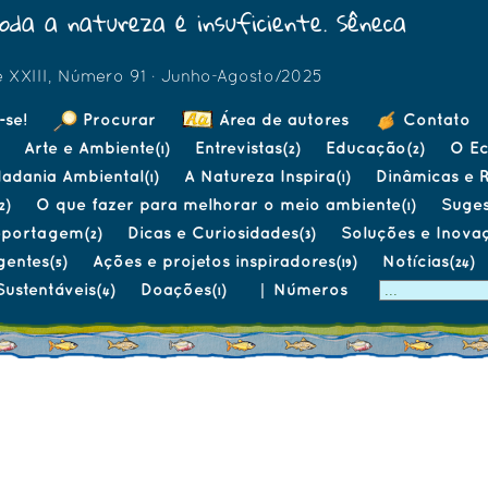
oda a natureza é insuficiente. Sêneca
 XXIII, Número 91 · Junho-Agosto/2025
-se!
Procurar
Área de autores
Contato
Arte e Ambiente
Entrevistas
Educação
O Ec
(1)
(2)
(2)
dadania Ambiental
A Natureza Inspira
Dinâmicas e 
(1)
(1)
O que fazer para melhorar o meio ambiente
Suges
2)
(1)
eportagem
Dicas e Curiosidades
Soluções e Inova
(2)
(3)
gentes
Ações e projetos inspiradores
Notícias
(5)
(19)
(24)
Sustentáveis
Doações
|
Números
(4)
(1)