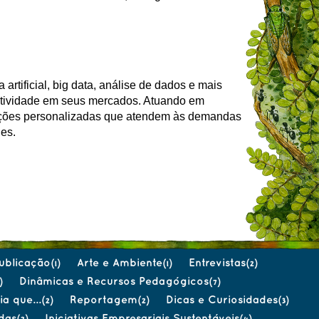
rtificial, big data, análise de dados e mais
titividade em seus mercados. Atuando em
luções personalizadas que atendem às demandas
des.
ublicação
Arte e Ambiente
Entrevistas
(1)
(1)
(2)
Dinâmicas e Recursos Pedagógicos
)
(7)
a que...
Reportagem
Dicas e Curiosidades
(2)
(2)
(3)
das
Iniciativas Empresariais Sustentáveis