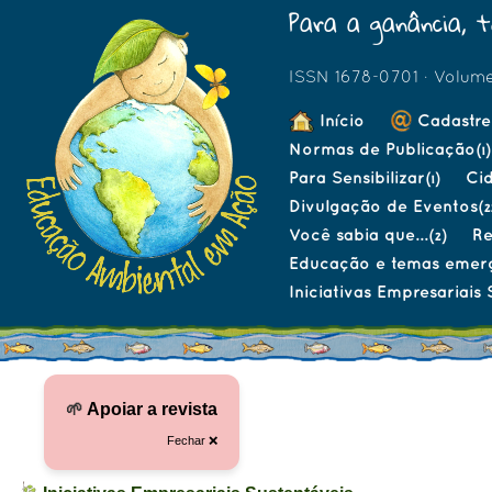
Para a ganância, t
ISSN 1678-0701 · Volume
Início
Cadastre
Normas de Publicação
(1)
Para Sensibilizar
Ci
(1)
Divulgação de Eventos
(2
Você sabia que...
R
(2)
Educação e temas emer
Iniciativas Empresariais 
🌱
Apoiar a revista
Fechar ❌