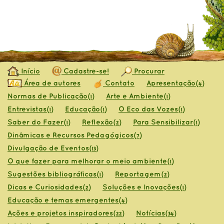
Início
Cadastre-se!
Procurar
Área de autores
Contato
Apresentação
(4)
Normas de Publicação
Arte e Ambiente
(1)
(1)
Entrevistas
Educação
O Eco das Vozes
(1)
(1)
(1)
Saber do Fazer
Reflexão
Para Sensibilizar
(1)
(2)
(1)
Dinâmicas e Recursos Pedagógicos
(7)
Divulgação de Eventos
(13)
O que fazer para melhorar o meio ambiente
(1)
Sugestões bibliográficas
Reportagem
(1)
(2)
Dicas e Curiosidades
Soluções e Inovações
(2)
(1)
Educação e temas emergentes
(4)
Ações e projetos inspiradores
Notícias
(22)
(34)