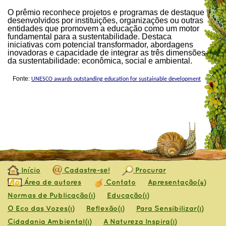
O prêmio reconhece projetos e programas de destaque
desenvolvidos por instituições, organizações ou outras
entidades que promovem a educação como um motor
fundamental para a sustentabilidade. Destaca
iniciativas com potencial transformador, abordagens
inovadoras e capacidade de integrar as três dimensões
da sustentabilidade: econômica, social e ambiental.
Fonte:
UNESCO awards outstanding education for sustainable development
Início
Cadastre-se!
Procurar
Área de autores
Contato
Apresentação
(4)
Normas de Publicação
Educação
(1)
(1)
O Eco das Vozes
Reflexão
Para Sensibilizar
(1)
(1)
(1)
Cidadania Ambiental
A Natureza Inspira
(1)
(1)