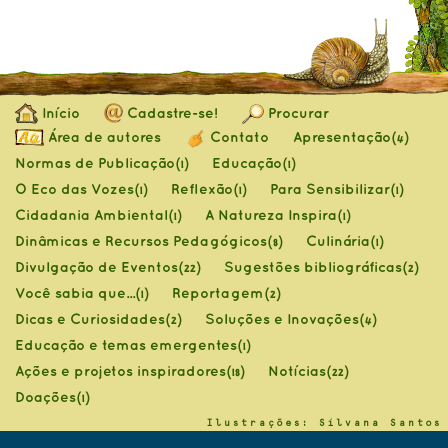
Início
Cadastre-se!
Procurar
Área de autores
Contato
Apresentação
(4)
Normas de Publicação
Educação
(1)
(1)
O Eco das Vozes
Reflexão
Para Sensibilizar
(1)
(1)
(1)
Cidadania Ambiental
A Natureza Inspira
(1)
(1)
Dinâmicas e Recursos Pedagógicos
Culinária
(8)
(1)
Divulgação de Eventos
Sugestões bibliográficas
(22)
(2)
Você sabia que...
Reportagem
(1)
(2)
Dicas e Curiosidades
Soluções e Inovações
(2)
(4)
Educação e temas emergentes
(1)
Ações e projetos inspiradores
Notícias
(18)
(22)
Doações
(1)
Ilustrações: Silvana Santos