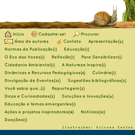
Início
Cadastre-se!
Procurar
Área de autores
Contato
Apresentação
(4)
Normas de Publicação
Educação
(1)
(1)
O Eco das Vozes
Reflexão
Para Sensibilizar
(1)
(1)
(1)
Cidadania Ambiental
A Natureza Inspira
(1)
(1)
Dinâmicas e Recursos Pedagógicos
Culinária
(8)
(1)
Divulgação de Eventos
Sugestões bibliográficas
(22)
(2)
Você sabia que...
Reportagem
(1)
(2)
Dicas e Curiosidades
Soluções e Inovações
(2)
(4)
Educação e temas emergentes
(1)
Ações e projetos inspiradores
Notícias
(18)
(22)
Doações
(1)
Ilustrações: Silvana Santos