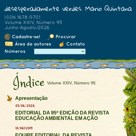
desesperadamente verdes. Mario Quintana
ISSN 1678-0701
Volume XXIV, Número 95
Junho-Agosto/2026
Cadastre-se!
Procurar
Área de autores
Contato
Números
Índice
Volume XXIV, Número 95
Apresentação
03/06/2026
EDITORIAL DA 95ª EDIÇÃO DA REVISTA
EDUCAÇÃO AMBIENTAL EM AÇÃO
10/06/2019
EQUIPE EDITORIAL DA REVISTA