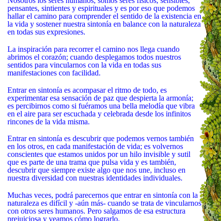
Nosotros los seres humanos, somos seres físicos, sensibles,
pensantes, sintientes y espirituales y es por eso que podemos
hallar el camino para comprender el sentido de la existencia en
la vida y sostener nuestra sintonía en balance con la naturaleza
en todas sus expresiones.
La inspiración para recorrer el camino nos llega cuando
abrimos el corazón; cuando desplegamos todos nuestros
sentidos para vincularnos con la vida en todas sus
manifestaciones con facilidad.
Entrar en sintonía es acompasar el ritmo de todo, es
experimentar esa sensación de paz que despierta la armonía;
es percibirnos como si fuéramos una bella melodía que vibra
en el aire para ser escuchada y celebrada desde los infinitos
rincones de la vida misma.
Entrar en sintonía es descubrir que podemos vernos también
en los otros, en cada manifestación de vida; es volvernos
conscientes que estamos unidos por un hilo invisible y sutil
que es parte de una trama que pulsa vida y es también,
descubrir que siempre existe algo que nos une, incluso en
nuestra diversidad con nuestras identidades individuales.
Muchas veces, podrá parecernos que entrar en sintonía con la
naturaleza es difícil y -aún más- cuando se trata de vincularnos
con otros seres humanos. Pero salgamos de esa estructura
prejuiciosa y veamos cómo lograrlo.