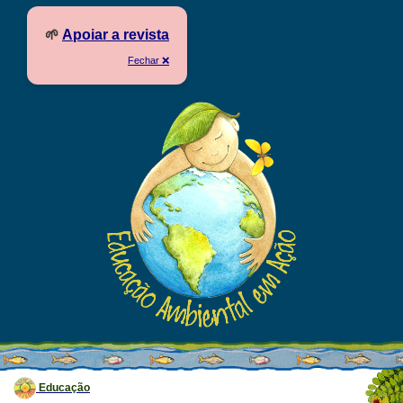
🌱
Apoiar a revista
Fechar ❌
Educação