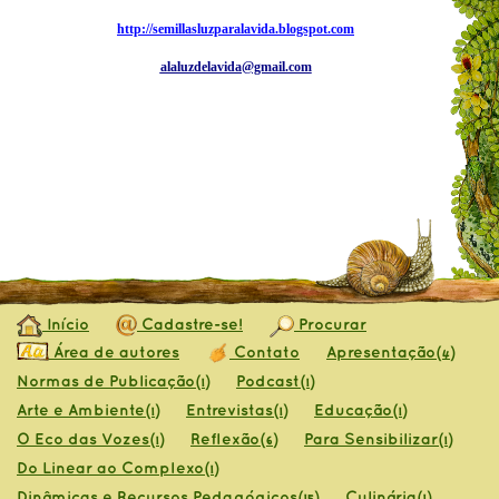
http://semillasluzparalavida.blogspot.com
alaluzdelavida@gmail.com
Início
Cadastre-se!
Procurar
Área de autores
Contato
Apresentação
(4)
Normas de Publicação
Podcast
(1)
(1)
Arte e Ambiente
Entrevistas
Educação
(1)
(1)
(1)
O Eco das Vozes
Reflexão
Para Sensibilizar
(1)
(6)
(1)
Do Linear ao Complexo
(1)
Dinâmicas e Recursos Pedagógicos
Culinária