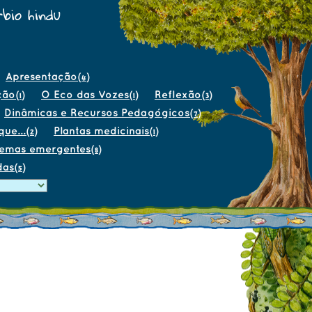
bio hindu
Apresentação
(4)
ção
O Eco das Vozes
Reflexão
(1)
(1)
(3)
Dinâmicas e Recursos Pedagógicos
(7)
ue...
Plantas medicinais
(2)
(1)
temas emergentes
(8)
das
(5)