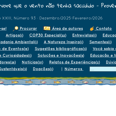
vore que o vento não tenha sacudido - Provér
e XXIII, Número 93 · Dezembro/2025-Fevereiro/2026
-se!
Procurar
Área de autores
Contato
Artigos
COP30 Especial
Entrevistas
Educa
(1)
(22)
(1)
dadania Ambiental
A Natureza Inspira
Sementes
(1)
(1)
(1)
o de Eventos
Sugestões bibliográficas
Você sabia q
(15)
(3)
e Curiosidades
Soluções e Inovações
Educação e 
(1)
(8)
dores
Notícias
Relatos de Experiências
Dúvi
(25)
(37)
(2)
Sustentáveis
Doações
|
Números
(3)
(1)