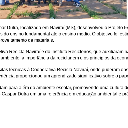
ar Dutra, localizada em Naviraí (MS), desenvolveu o Projeto Es
 do ensino fundamental até o ensino médio. O objetivo foi esti
proveitamento de materiais.
va Recicla Naviraí e do Instituto Recicleiros, que auxiliaram n
mbiente, a importância da reciclagem e os princípios da econo
itas técnicas à Cooperativa Recicla Naviraí, onde puderam ob
riência proporcionou um aprendizado significativo sobre o papel
tendam para além do ambiente escolar, promovendo uma cultura 
co Gaspar Dutra em uma referência em educação ambiental e prát