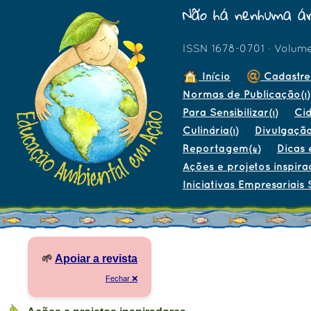
Não há nenhuma ár
ISSN 1678-0701 · Volum
Início
Cadastre
Normas de Publicação
(1)
Para Sensibilizar
Ci
(1)
Culinária
Divulgaçã
(1)
Reportagem
Dicas 
(4)
Ações e projetos inspira
Iniciativas Empresariais 
🌱
Apoiar a revista
Fechar ❌