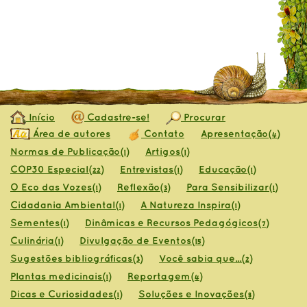
Início
Cadastre-se!
Procurar
Área de autores
Contato
Apresentação
(4)
Normas de Publicação
Artigos
(1)
(1)
COP30 Especial
Entrevistas
Educação
(22)
(1)
(1)
O Eco das Vozes
Reflexão
Para Sensibilizar
(1)
(3)
(1)
Cidadania Ambiental
A Natureza Inspira
(1)
(1)
Sementes
Dinâmicas e Recursos Pedagógicos
(1)
(7)
Culinária
Divulgação de Eventos
(1)
(15)
Sugestões bibliográficas
Você sabia que...
(3)
(2)
Plantas medicinais
Reportagem
(1)
(4)
Dicas e Curiosidades
Soluções e Inovações
(1)
(8)