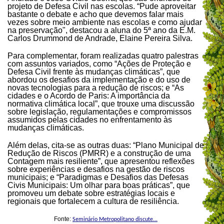
projeto de Defesa Civil nas escolas. “Pude aproveitar
bastante o debate e acho que devemos falar mais
vezes sobre meio ambiente nas escolas e como ajudar
na preservação", destacou a aluna do 5ª ano da E.M.
Carlos Drummond de Andrade, Elaine Pereira Silva.
Para complementar, foram realizadas quatro palestras
com assuntos variados, como “Ações de Proteção e
Defesa Civil frente às mudanças climáticas”, que
abordou os desafios da implementação e do uso de
novas tecnologias para a redução de riscos; e “As
cidades e o Acordo de Paris: A importância da
normativa climática local”, que trouxe uma discussão
sobre legislação, regulamentações e compromissos
assumidos pelas cidades no enfrentamento às
mudanças climáticas.
Além delas, cita-se as outras duas: “Plano Municipal de
Redução de Riscos (PMRR) e a construção de uma
Contagem mais resiliente”, que apresentou reflexões
sobre experiências e desafios na gestão de riscos
municipais; e “Paradigmas e Desafios das Defesas
Civis Municipais: Um olhar para boas práticas”, que
promoveu um debate sobre estratégias locais e
regionais que fortalecem a cultura de resiliência.
Fonte:
Seminário Metropolitano discute...