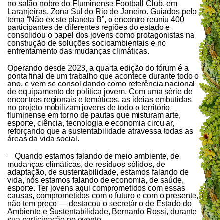
no salão nobre do Fluminense Football Club, em
Laranjeiras, Zona Sul do Rio de Janeiro. Guiados pelo
tema “Não existe planeta B”, o encontro reuniu 400
participantes de diferentes regiões do estado e
consolidou o papel dos jovens como protagonistas na
construção de soluções socioambientais e no
enfrentamento das mudanças climáticas.
Operando desde 2023, a quarta edição do fórum é a
ponta final de um trabalho que acontece durante todo o
ano, e vem se consolidando como referência nacional
de equipamento de política jovem. Com uma série de
encontros regionais e temáticos, as ideias embutidas
no projeto mobilizam jovens de todo o território
fluminense em torno de pautas que misturam arte,
esporte, ciência, tecnologia e economia circular,
reforçando que a sustentabilidade atravessa todas as
áreas da vida social.
Quando estamos falando de meio ambiente, de
—
mudanças climáticas, de resíduos sólidos, de
adaptação, de sustentabilidade, estamos falando de
vida, nós estamos falando de economia, de saúde,
esporte. Ter jovens aqui comprometidos com essas
causas, comprometidos com o futuro e com o presente,
não tem preço — destacou o secretário de Estado do
Ambiente e Sustentabilidade, Bernardo Rossi, durante
sua participação no evento.