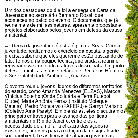
Um dos destaques do dia foi a entrega da Carta da
Juventude ao secretário Bernardo Rossi, que
aconteceu no palco do evento. O documento, que já
reúne mais de mil assinaturas, apresenta propostas e
projetos elaborados pelos jovens em defesa da causa
ambiental.
O tema da juventude é estratégico na Seas. Com a
—
juventude, realizamos o exercício da escuta, a gente
precisa saber o que eles querem e estão buscando de
fato. Temos uma equipe técnica que ajuda a reunir e
registrar esse conteúdo e através disso, trabalhar junto
deles — explica a subsecretária de Recursos Hídricos
e Sustentabilidade Ambiental, Ana Asti.
O evento reuniu jovens líderes de diferentes territórios
do estado, como Amanda Menezes (ELZAS), Marcos
Vinicius Botelho (Onda Solidária e Terra Futebol
Clube), Maria Antônia Ferraz (Instituto Moleque
Mateiro), Pedro Moncalvo (FAFERJ) e Samyr Mariano
(Coletivo Ama Paraty). Em plenárias, eles discutiram os
principais entraves para o avanço das políticas
ambientais no Rio de Janeiro, entre eles a
necessidade de ampliar a eficácia das ações já
existentes, projetos para a redução da desigualdade
socioambiental e as formas de atuação jovem nas