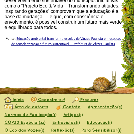
desenvolvimento sustentável do município. Iniciativas
como o “Projeto Eco & Vida – Transformando atitudes,
inspirando gerações” comprovam que a educação é a
base da mudança — e que, com consciência e
envolvimento, é possível construir um futuro mais verde
e equilibrado para todos.
Fonte:
Educação ambiental transforma escolas de Várzea Paulista em espaços
de conscientização e futuro sustentável – Prefeitura de Várzea Paulista
Início
Cadastre-se!
Procurar
Área de autores
Contato
Apresentação
(4)
Normas de Publicação
Artigos
(1)
(1)
COP30 Especial
Entrevistas
Educação
(22)
(1)
(1)
O Eco das Vozes
Reflexão
Para Sensibilizar
(1)
(3)
(1)