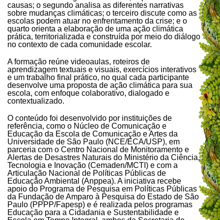
causas; o segundo analisa as diferentes narrativas
sobre mudanças climáticas; o terceiro discute como as
escolas podem atuar no enfrentamento da crise; e o
quarto orienta a elaboração de uma ação climática
prática, territorializada e construída por meio do diálogo
no contexto de cada comunidade escolar.
A formação reúne videoaulas, roteiros de
aprendizagem textuais e visuais, exercícios interativos
e um trabalho final prático, no qual cada participante
desenvolve uma proposta de ação climática para sua
escola, com enfoque colaborativo, dialogado e
contextualizado.
O conteúdo foi desenvolvido por instituições de
referência, como o Núcleo de Comunicação e
Educação da Escola de Comunicação e Artes da
Universidade de São Paulo (NCE/ECA/USP), em
parceria com o Centro Nacional de Monitoramento e
Alertas de Desastres Naturais do Ministério da Ciência,
Tecnologia e Inovação (Cemaden/MCTI) e com a
Articulação Nacional de Políticas Públicas de
Educação Ambiental (Anppea). A iniciativa recebe
apoio do Programa de Pesquisa em Políticas Públicas
da Fundação de Amparo à Pesquisa do Estado de São
Paulo (PPPP/Fapesp) e é realizada pelos programas
Educação para a Cidadania e Sustentabilidade e