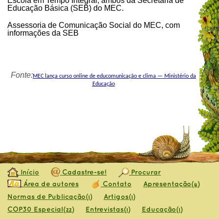
Escola em Tempo Integral, ambos da Secretaria de
Educação Básica (SEB) do MEC.
Assessoria de Comunicação Social do MEC, com
informações da SEB
Fonte:
MEC lança curso online de educomunicação e clima — Ministério da
Educação
Início
Cadastre-se!
Procurar
Área de autores
Contato
Apresentação
(4)
Normas de Publicação
Artigos
(1)
(1)
COP30 Especial
Entrevistas
Educação
(22)
(1)
(1)