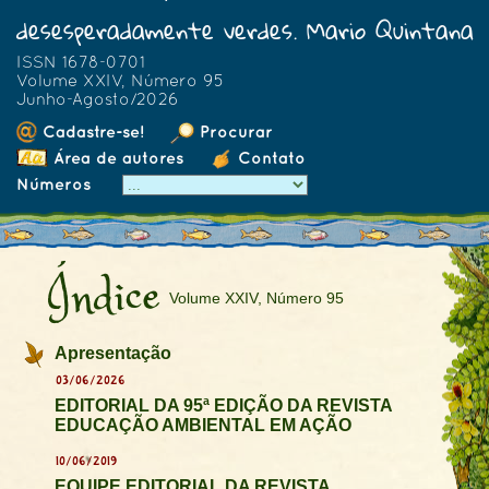
desesperadamente verdes. Mario Quintana
ISSN 1678-0701
Volume XXIV, Número 95
Junho-Agosto/2026
Cadastre-se!
Procurar
Área de autores
Contato
Números
Índice
Volume XXIV, Número 95
Apresentação
03/06/2026
EDITORIAL DA 95ª EDIÇÃO DA REVISTA
EDUCAÇÃO AMBIENTAL EM AÇÃO
10/06/2019
EQUIPE EDITORIAL DA REVISTA