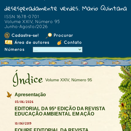
desesperadamente verdes. Mario Quintana
ISSN 1678-0701
Volume XXIV, Número 95
Junho-Agosto/2026
Cadastre-se!
Procurar
Área de autores
Contato
Números
Índice
Volume XXIV, Número 95
Apresentação
03/06/2026
EDITORIAL DA 95ª EDIÇÃO DA REVISTA
EDUCAÇÃO AMBIENTAL EM AÇÃO
10/06/2019
EQUIPE EDITORIAL DA REVISTA